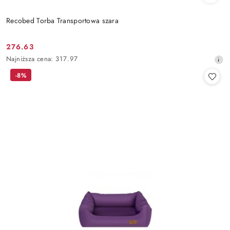
Recobed Torba Transportowa szara
276.63
Cena
Najniższa
Najniższa cena:
317.97
promocyjna:
cena
-8%
z
30
dni
przed
obniżką