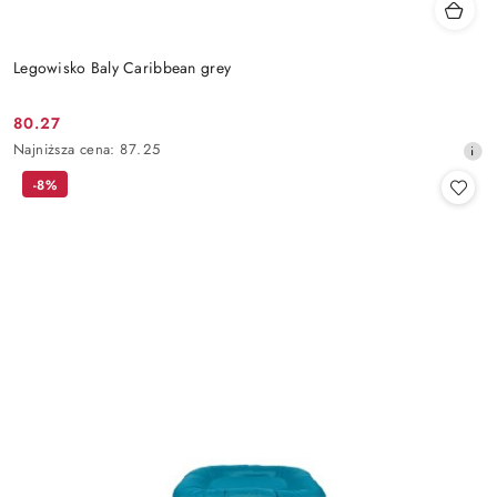
Legowisko Baly Caribbean grey
80.27
Cena
Najniższa
Najniższa cena:
87.25
promocyjna:
cena
-8%
z
30
dni
przed
obniżką