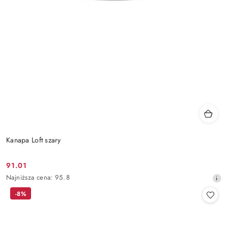
Kanapa Loft szary
91.01
Cena
Najniższa
Najniższa cena:
95.8
promocyjna:
cena
-8%
z
30
dni
przed