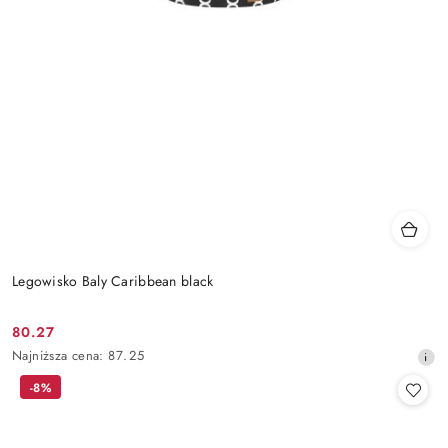
Legowisko Baly Caribbean black
80.27
Cena
Najniższa
Najniższa cena:
87.25
promocyjna:
cena
-8%
z
30
dni
przed