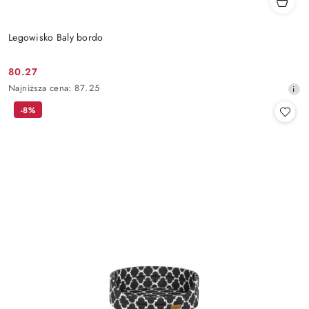
Legowisko Baly bordo
80.27
Cena
Najniższa
Najniższa cena:
87.25
promocyjna:
cena
-8%
z
30
dni
przed
obniżką