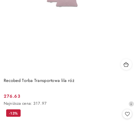
Recobed Torba Transportowa lila róż
276.63
Cena
Najniższa
Najniższa cena:
317.97
promocyjna:
cena
-13%
z
30
dni
przed
obniżką