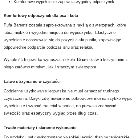
Komfortowe wypełnienie zapewnia wygodny odpoczynek.
Komfortowy odpoczynek dla psa i kota
Pufa Barents została zaprojektowana z myślą o zwierzętach, które
lubią miękkie i wygodne miejsca do wypoczynku. Elastyczne
wypełnienie dopasowuje się do pozycji ciała pupila, zapewniając
odpowiednie podparcie podczas snu oraz relaksu.
Wysokość legowiska wynosząca około
15 cm
ułatwia korzystanie z
niego zarówno młodym, jak i starszym zwierzętom.
Łatwe utrzymanie w czystości
Codzienne użytkowanie legowiska nie musi oznaczać trudnego
czyszczenia. Dzięki zdejmowanemu pokrowcowi można szybko wyjąć
wypełnienie i wyprać materiał w pralce, co pozwala zachować
świeżość oraz estetyczny wygląd przez długi czas.
Trwałe materiały i staranne wykonanie
Do produkcji pufy wykorzystano wysokiej jakości tkaniny tapicerskie