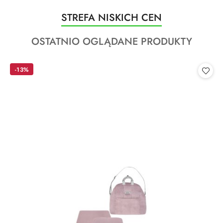
Produkty
STREFA NISKICH CEN
Pomiń karuzelę produktów
o
Produkty
OSTATNIO OGLĄDANE PRODUKTY
statusie:
o
statusie:
-13%