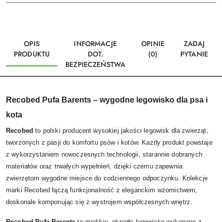
OPIS
INFORMACJE
OPINIE
ZADAJ
PRODUKTU
DOT.
(0)
PYTANIE
BEZPIECZEŃSTWA
Recobed Pufa Barents – wygodne legowisko dla psa i
kota
Recobed
to polski producent wysokiej jakości legowisk dla zwierząt,
tworzonych z pasji do komfortu psów i kotów. Każdy produkt powstaje
z wykorzystaniem nowoczesnych technologii, starannie dobranych
materiałów oraz trwałych wypełnień, dzięki czemu zapewnia
zwierzętom wygodne miejsce do codziennego odpoczynku. Kolekcje
marki Recobed łączą funkcjonalność z eleganckim wzornictwem,
doskonale komponując się z wystrojem współczesnych wnętrz.
Recobed Pufa Barents
to miękkie, okrągłe legowisko wykonane z