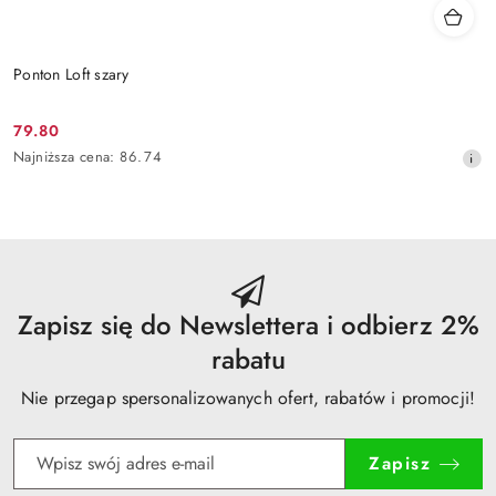
Ponton Loft szary
79.80
Cena
Najniższa
Najniższa cena:
86.74
promocyjna:
cena
z
30
dni
przed
obniżką
Zapisz się do Newslettera i odbierz 2%
rabatu
Nie przegap spersonalizowanych ofert, rabatów i promocji!
Zapisz