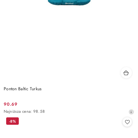
Ponton Baltic Turkus
90.69
Cena
Najniższa
Najniższa cena:
98.58
promocyjna:
cena
-8%
z
30
dni