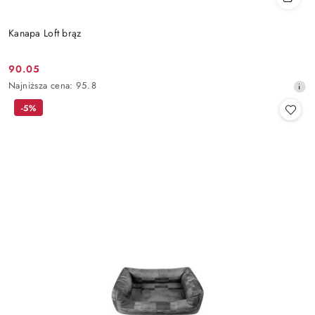
Kanapa Loft brąz
90.05
Cena
Najniższa
Najniższa cena:
95.8
promocyjna:
cena
-5%
z
30
dni
przed
obniżką