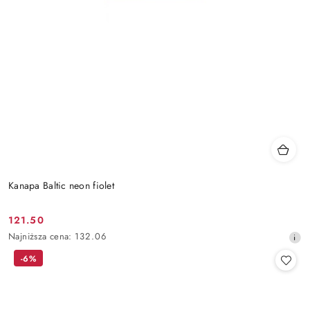
Kanapa Baltic neon fiolet
121.50
Cena
Najniższa
Najniższa cena:
132.06
promocyjna:
cena
-6%
z
30
dni
przed