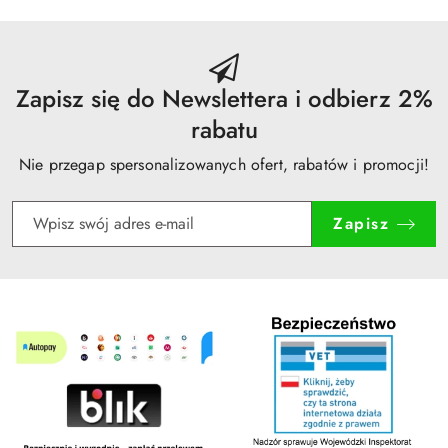
dni
przed
obniżką
Zapisz się do Newslettera i odbierz 2%
rabatu
Nie przegap spersonalizowanych ofert, rabatów i promocji!
Zapisz