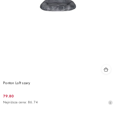
Ponton Loft szary
79.80
Cena
Najniższa
Najniższa cena:
86.74
promocyjna:
cena
z
30