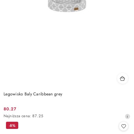
Legowisko Baly Caribbean grey
80.27
Cena
Najniższa
Najniższa cena:
87.25
promocyjna:
cena
-8%
z
30