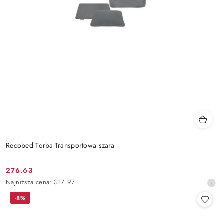
Recobed Torba Transportowa szara
276.63
Cena
Najniższa
Najniższa cena:
317.97
promocyjna:
cena
-8%
z
30
dni