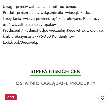
Uwagi, przeciwwskazania i środki ostrożności:
Produkt przeznaczony wyłącznie dla zwierząt. Podczas
korzystania zwierzę powinno być kontrolowane. Przed użyciem
usuń wszystkie elementy opakowania.
Producent / Podmiot odpowiedzialny:Recovet sp. z o.o., sp.
k.ul. Srebrzyńska 5/795-050 Konstantynów
Łódzkibok@recovet.pl
Produkty
STREFA NISKICH CEN
Pomiń karuzelę produktów
o
Produkty
OSTATNIO OGLĄDANE PRODUKTY
statusie:
o
statusie:
-13%