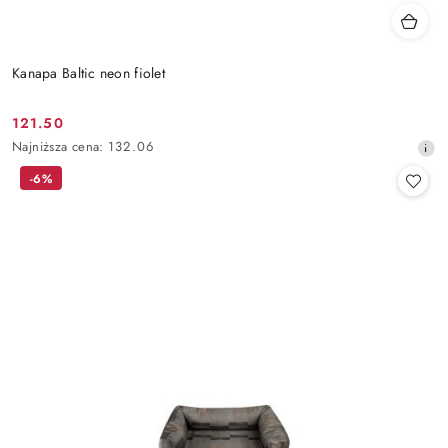
Kanapa Baltic neon fiolet
121.50
Cena
Najniższa
Najniższa cena:
132.06
promocyjna:
cena
-6%
z
30
dni
przed
obniżką