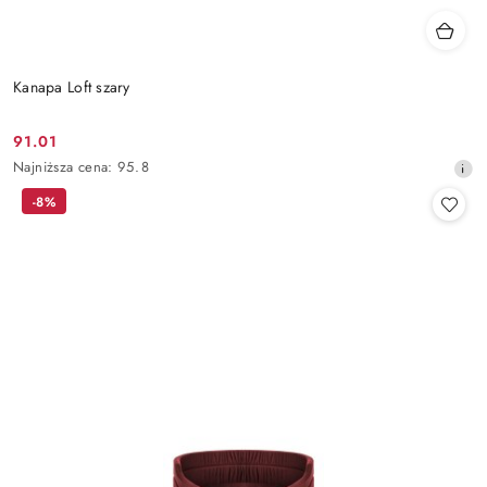
Kanapa Loft szary
91.01
Cena
Najniższa
Najniższa cena:
95.8
promocyjna:
cena
-8%
z
30
dni
przed
obniżką