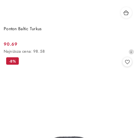
Ponton Baltic Turkus
90.69
Cena
Najniższa
Najniższa cena:
98.58
promocyjna:
cena
-8%
z
30
dni
przed
obniżką