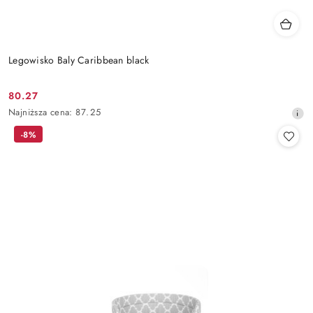
Legowisko Baly Caribbean black
80.27
Cena
Najniższa
Najniższa cena:
87.25
promocyjna:
cena
-8%
z
30
dni
przed
obniżką