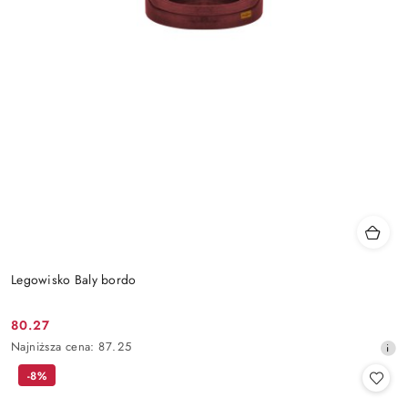
Legowisko Baly bordo
80.27
Cena
Najniższa
Najniższa cena:
87.25
promocyjna:
cena
-8%
z
30