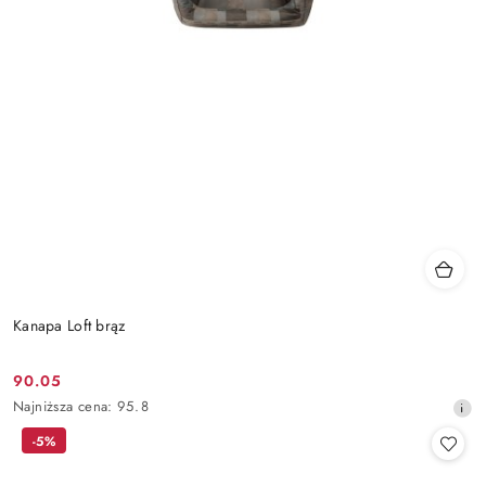
Kanapa Loft brąz
90.05
Cena
Najniższa
Najniższa cena:
95.8
promocyjna:
cena
-5%
z
30
dni