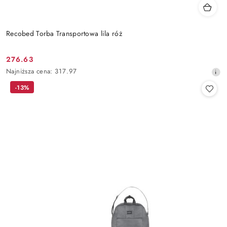
Recobed Torba Transportowa lila róż
276.63
Cena
Najniższa
Najniższa cena:
317.97
promocyjna:
cena
-13%
z
30
dni
przed
obniżką