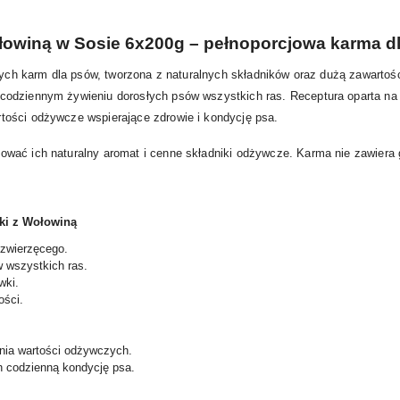
ołowiną w Sosie 6x200g – pełnoporcjowa karma d
rych karm dla psów, tworzona z naturalnych składników oraz dużą zawartośc
codziennym żywieniu dorosłych psów wszystkich ras. Receptura oparta n
ości odżywcze wspierające zdrowie i kondycję psa.
ować ich naturalny aromat i cenne składniki odżywcze. Karma nie zawiera
iki z Wołowiną
zwierzęcego.
 wszystkich ras.
wki.
ości.
nia wartości odżywczych.
h codzienną kondycję psa.