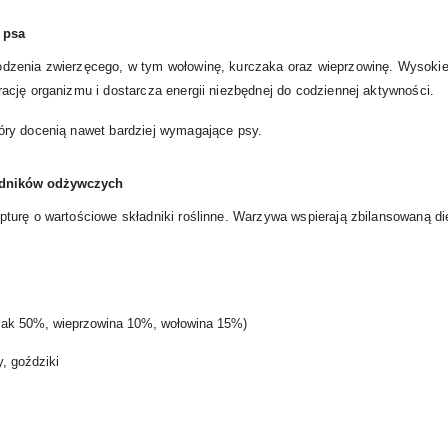
 psa
dzenia zwierzęcego, w tym wołowinę, kurczaka oraz wieprzowinę. Wysokie
cję organizmu i dostarcza energii niezbędnej do codziennej aktywności.
óry docenią nawet bardziej wymagające psy.
ładników odżywczych
urę o wartościowe składniki roślinne. Warzywa wspierają zbilansowaną die
zak 50%, wieprzowina 10%, wołowina 15%)
y, goździki