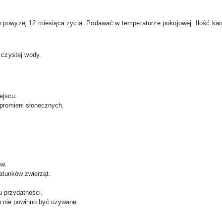
 powyżej 12 miesiąca życia. Podawać w temperaturze pokojowej. Ilość ka
 czystej wody.
ejscu.
promieni słonecznych.
ów.
atunków zwierząt.
u przydatności.
 nie powinno być używane.