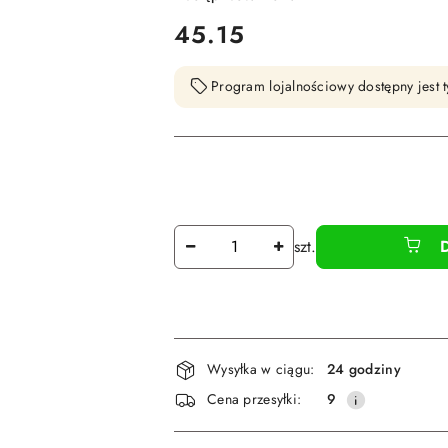
cena:
45.15
Program lojalnościowy dostępny jest t
Ilość
szt.
Dostępność
Wysyłka w ciągu:
24 godziny
i
Cena przesyłki:
9
dostawa