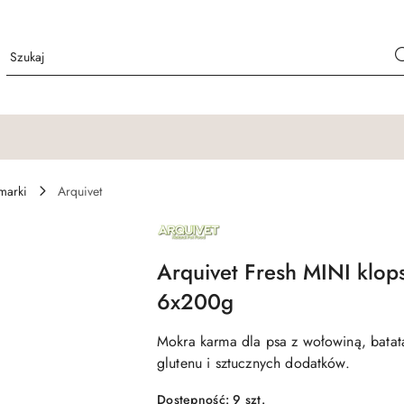
marki
Arquivet
NAZWA
PRODUCENTA:
ARQUIVET
Arquivet Fresh MINI klops
6x200g
Mokra karma dla psa z wołowiną, bata
glutenu i sztucznych dodatków.
Dostępność:
9
szt.