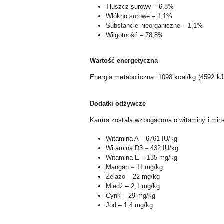
Tłuszcz surowy – 6,8%
Włókno surowe – 1,1%
Substancje nieorganiczne – 1,1%
Wilgotność – 78,8%
Wartość energetyczna
Energia metaboliczna: 1098 kcal/kg (4592 kJ
Dodatki odżywcze
Karma została wzbogacona o witaminy i mine
Witamina A – 6761 IU/kg
Witamina D3 – 432 IU/kg
Witamina E – 135 mg/kg
Mangan – 11 mg/kg
Żelazo – 22 mg/kg
Miedź – 2,1 mg/kg
Cynk – 29 mg/kg
Jod – 1,4 mg/kg