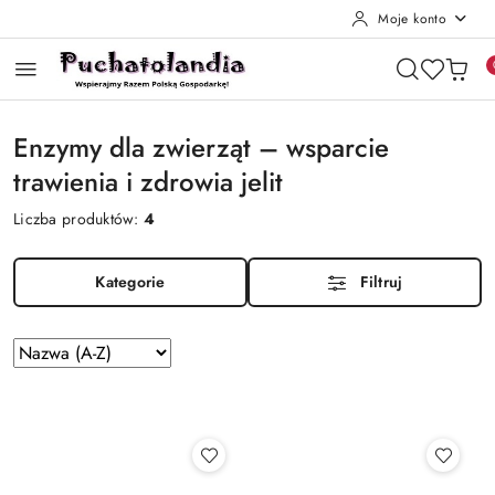
Moje konto
Przejdź do treści głównej
Przejdź do wyszukiwarki
Przejdź do moje konto
Przejdź do menu głównego
Przejdź do stopki
Enzymy dla zwierząt – wsparcie
trawienia i zdrowia jelit
Liczba produktów:
4
Kategorie
Filtruj
Zastosowano
Sortuj
według
sortowanie:
Nazwa
(A-
Z).