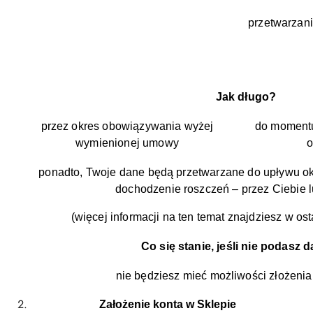
przetwarzan
Jak długo?
przez okres obowiązywania wyżej
do momentu
wymienionej umowy
ponadto, Twoje dane będą przetwarzane do upływu ok
dochodzenie roszczeń – przez Ciebie l
(więcej informacji na ten temat znajdziesz w ostat
Co się stanie, jeśli nie podasz
nie będziesz mieć możliwości złożeni
Założenie konta w Sklepie