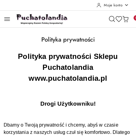
Moje konto
Przejdź do treści głównej
Przejdź do wyszukiwarki
Przejdź do moje konto
Przejdź do menu głównego
Przejdź do stopki
Polityka prywatności
Polityka prywatności Sklepu
Puchatolandia
www.puchatolandia.pl
Drogi Użytkowniku!
Dbamy o Twoją prywatność i chcemy, abyś w czasie
korzystania z naszych usług czuł się komfortowo. Dlatego