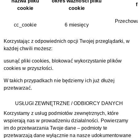
nazwa pliku
okres ważności pliku
cookie
cookie
Przechowa
cc_cookie
6 miesięcy
Korzystając z odpowiednich opcji Twojej przeglądarki, w
każdej chwili możesz:
usunąć pliki cookies, blokować wykorzystanie plików
cookies w przyszłości.
W takich przypadkach nie będziemy ich już dłużej
przetwarzać.
USŁUGI ZEWNĘTRZNE / ODBIORCY DANYCH
Korzystamy z usług podmiotów zewnętrznych, które
wspierają nas w prowadzeniu działalności. Powierzamy
im do przetwarzania Twoje dane – podmioty te
przetwarzają dane wyłącznie na nasze udokumentowane