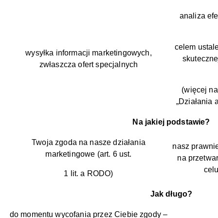
analiza ef
celem ustal
wysyłka informacji marketingowych,
skuteczne
zwłaszcza ofert specjalnych
(więcej na
„Działania a
Na jakiej podstawie?
Twoja zgoda na nasze działania
nasz prawnie
marketingowe (art. 6 ust.
na przetwa
celu
1 lit. a RODO)
Jak długo?
do momentu wycofania przez Ciebie zgody –