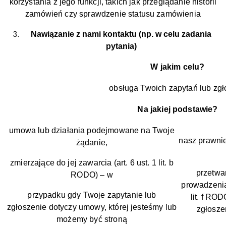
korzystania z jego funkcji, takich jak przeglądanie historii
zamówień czy sprawdzenie statusu zamówienia
Nawiązanie z nami kontaktu (np. w celu zadania
pytania)
W jakim celu?
obsługa Twoich zapytań lub zg
Na jakiej podstawie?
umowa lub działania podejmowane na Twoje
nasz prawnie
żądanie,
zmierzające do jej zawarcia (art. 6 ust. 1 lit. b
przetwa
RODO) – w
prowadzenia 
przypadku gdy Twoje zapytanie lub
lit. f RO
zgłoszenie dotyczy umowy, której jesteśmy lub
zgłosze
możemy być stroną