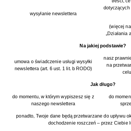
treści, 
dotyczących 
wysyłanie newslettera
(więcej na
„Działania a
Na jakiej podstawie?
nasz prawnie
umowa o świadczenie usługi wysyłki
na przetwa
newslettera (art. 6 ust. 1 lit. b RODO)
celu
Jak długo?
do momentu, w którym wypiszesz się z
do moment
naszego newslettera
sprz
ponadto, Twoje dane będą przetwarzane do upływu ok
dochodzenie roszczeń – przez Ciebie l