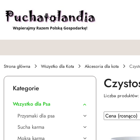
Przejdź do treści głównej
Przejdź do wyszukiwarki
Przejdź do moje konto
Przejdź do menu głównego
Przejdź do stopki
Strona główna
Wszystko dla Kota
Akcesoria dla kota
Czyst
Czysto
Kategorie
Liczba produktów
Wszystko dla Psa
Zastosowano
Sortuj
Przysmaki dla psa
według
sortowanie:
Sucha karma
Cena
(rosnąco).
Mokra karma