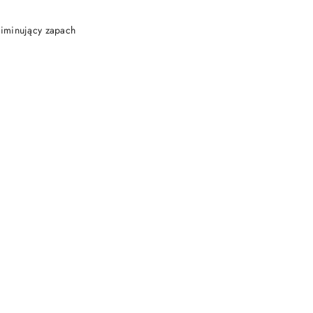
 KOSZYKA
liminujący zapach