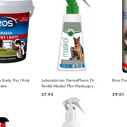
 KOSZYKA
DO KOSZYKA
 Krety, Psy I Koty
Laboratorium DermaPharm Dr
Bros Pos
atis
Seidel Maskol Płyn Maskujący
Nieprzyjemne Zapachy 100ml
27.93
29.01
Cena:
Cena: