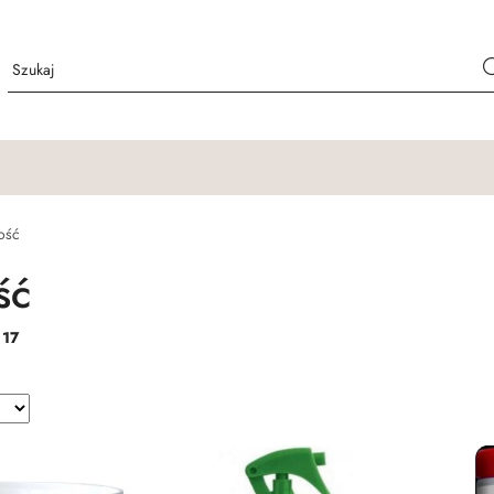
ość
ść
:
17