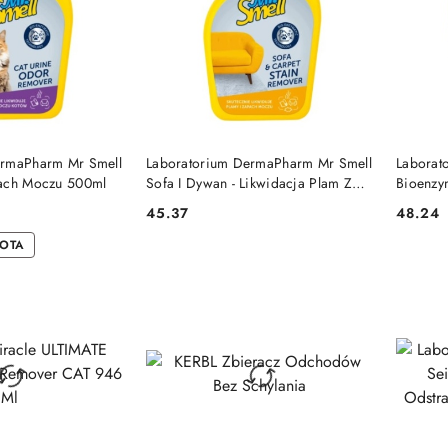
 KOSZYKA
DO KOSZYKA
ermaPharm Mr Smell
Laboratorium DermaPharm Mr Smell
Laborat
pach Moczu 500ml
Sofa I Dywan - Likwidacja Plam Z
Bioenzy
Moczu 500ml
Podłóg 
45.37
48.24
Cena:
Cena:
KOTA