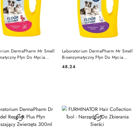
DO KOSZYKA
DO KOSZYKA
orium DermaPharm Mr Smell
Laboratorium DermaPharm Mr Smell
matyczny Płyn Do Mycia
Bioenzymatyczny Płyn Do Mycia
Kwiatowy 1l
Podłóg Lawendowy 1l
48.24
Cena: