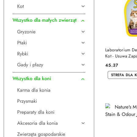
Kot
Wszystko dla małych zwierząt
Gryzonie
Ptaki
DO
Laboratorium D
Rybki
Kot - Usuwa Za
Gady i płazy
45.37
Cena:
STREFA DLA 
Wszystko dla koni
Karma dla konia
Przysmaki
Preparaty dla koni
Akcesoria dla konia
Zwierzęta gospodarskie