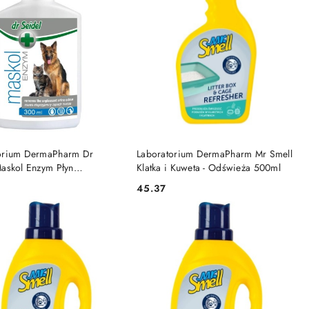
DO KOSZYKA
DO KOSZYKA
orium DermaPharm Dr
Laboratorium DermaPharm Mr Smell
Maskol Enzym Płyn
Klatka i Kuweta - Odświeża 500ml
cy Zapachy 300ml
45.37
Cena: