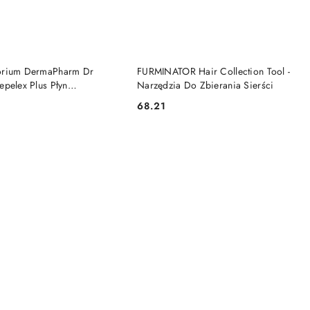
DO KOSZYKA
DO KOSZYKA
orium DermaPharm Dr
FURMINATOR Hair Collection Tool -
epelex Plus Płyn
Narzędzia Do Zbierania Sierści
zający Zwierzęta 300ml
68.21
Cena: