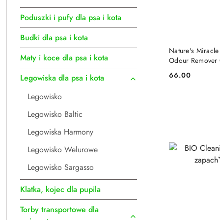
Poduszki i pufy dla psa i kota
Budki dla psa i kota
DO
Nature's Miracle
Maty i koce dla psa i kota
Odour Remover 
66.00
Legowiska dla psa i kota
Cena:
Legowisko
Legowisko Baltic
Legowiska Harmony
Legowisko Welurowe
Legowisko Sargasso
Klatka, kojec dla pupila
Torby transportowe dla