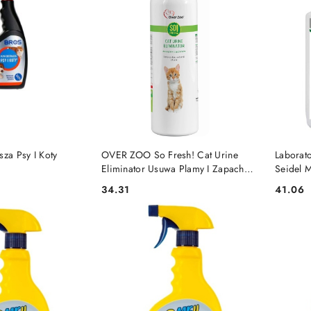
 KOSZYKA
DO KOSZYKA
sza Psy I Koty
OVER ZOO So Fresh! Cat Urine
Laborat
Eliminator Usuwa Plamy I Zapach
Seidel 
Moczu 250ml
Usuwają
34.31
41.06
Cena:
Cena: