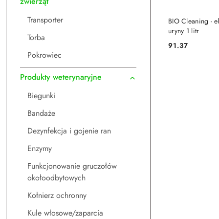
zwierząt
DO
Transporter
BIO Cleaning - e
uryny 1 litr
Torba
91.37
Cena:
Pokrowiec
Produkty weterynaryjne
Biegunki
Bandaże
Dezynfekcja i gojenie ran
Enzymy
Funkcjonowanie gruczołów
okołoodbytowych
Kołnierz ochronny
Kule włosowe/zaparcia