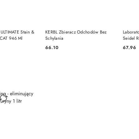
 KOSZYKA
DO KOSZYKA
 ULTIMATE Stain &
KERBL Zbieracz Odchodów Bez
Laborat
CAT 946 Ml
Schylania
Seidel R
Odstras
66.10
67.96
Cena:
Cena: