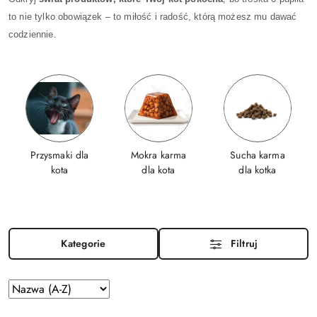
to nie tylko obowiązek – to miłość i radość, którą możesz mu dawać
codziennie.
Przysmaki dla
Mokra karma
Sucha karma
kota
dla kota
dla kotka
Kategorie
Filtruj
Zastosowano sortowanie: Nazwa (A-Z).
Sortuj
według