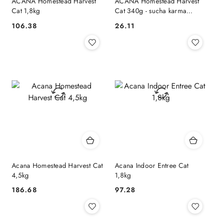
ACANA Homestead Harvest
ACANA Homestead Harvest
Cat 1,8kg
Cat 340g - sucha karma
pełnoporcjowa dla kotów
106.38
26.11
Cena:
Cena:
dorosłych
Acana Homestead Harvest Cat
Acana Indoor Entree Cat
4,5kg
1,8kg
186.68
97.28
Cena:
Cena: