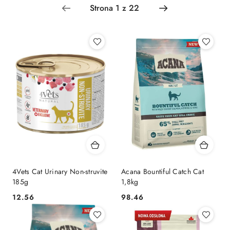
4Vets Cat Urinary Non-struvite
Acana Bountiful Catch Cat
185g
1,8kg
12.56
98.46
Cena:
Cena: