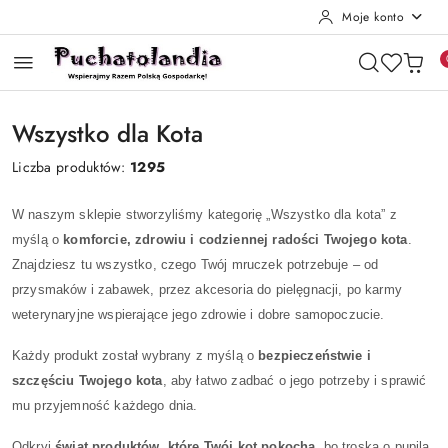
Moje konto
Przejdź do treści głównej
Przejdź do wyszukiwarki
Przejdź do moje konto
Przejdź do menu głównego
Przejdź do stopki
Wszystko dla Kota
Liczba produktów:
1295
W naszym sklepie stworzyliśmy kategorię „Wszystko dla kota” z
myślą o
komforcie, zdrowiu i codziennej radości Twojego kota
.
Znajdziesz tu wszystko, czego Twój mruczek potrzebuje – od
przysmaków i zabawek, przez akcesoria do pielęgnacji, po karmy
weterynaryjne wspierające jego zdrowie i dobre samopoczucie.
Każdy produkt został wybrany z myślą o
bezpieczeństwie i
szczęściu Twojego kota
, aby łatwo zadbać o jego potrzeby i sprawić
mu przyjemność każdego dnia.
Odkryj
świat produktów, które Twój kot pokocha
, bo troska o pupila