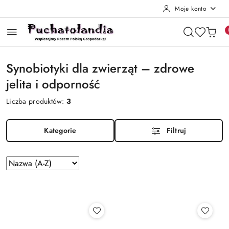
Moje konto
Przejdź do treści głównej
Przejdź do wyszukiwarki
Przejdź do moje konto
Przejdź do menu głównego
Przejdź do stopki
Synobiotyki dla zwierząt – zdrowe
jelita i odporność
Liczba produktów:
3
Kategorie
Filtruj
Zastosowano
Sortuj
według
sortowanie:
Nazwa
(A-
Z).