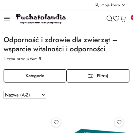
Moje konto
Przejdź do treści głównej
Przejdź do wyszukiwarki
Przejdź do moje konto
Przejdź do menu głównego
Przejdź do stopki
Odporność i zdrowie dla zwierząt –
wsparcie witalności i odporności
Liczba produktów:
9
Kategorie
Filtruj
Zastosowano
Sortuj
według
sortowanie:
Nazwa
(A-
Z).