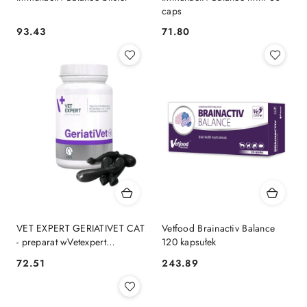
caps
93.43
71.80
Cena:
Cena:
VET EXPERT GERIATIVET CAT
Vetfood Brainactiv Balance
- preparat wVetexpert
120 kapsułek
Geriativet Cat Preparat Dla
72.51
243.89
Cena:
Cena:
Starszych Kotów 60
Kapsułekspomagający dla
starszych