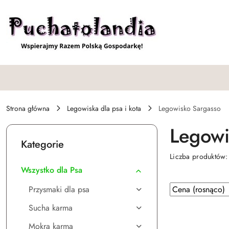
Przejdź do treści głównej
Przejdź do wyszukiwarki
Przejdź do moje konto
Przejdź do menu głównego
Przejdź do stopki
Strona główna
Legowiska dla psa i kota
Legowisko Sargasso
Legowi
Kategorie
Liczba produktów
Wszystko dla Psa
Zastosowano
Sortuj
Przysmaki dla psa
według
sortowanie:
Sucha karma
Cena
(rosnąco).
Mokra karma