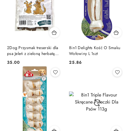
2Dog Przysmak treserski dla
8in1 Delights Kość O Smaku
psa Jeleń z zieloną herbatą
Wołowiny L 1szt
200g
35.00
25.86
Cena:
Cena: