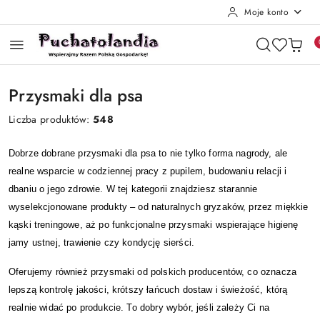
Moje konto
Przejdź do treści głównej
Przejdź do wyszukiwarki
Przejdź do moje konto
Przejdź do menu głównego
Przejdź do stopki
Przysmaki dla psa
Liczba produktów:
548
Dobrze dobrane przysmaki dla psa to nie tylko forma nagrody, ale
realne wsparcie w codziennej pracy z pupilem, budowaniu relacji i
dbaniu o jego zdrowie. W tej kategorii znajdziesz starannie
wyselekcjonowane produkty – od naturalnych gryzaków, przez miękkie
kąski treningowe, aż po funkcjonalne przysmaki wspierające higienę
jamy ustnej, trawienie czy kondycję sierści.
Oferujemy również przysmaki od polskich producentów, co oznacza
lepszą kontrolę jakości, krótszy łańcuch dostaw i świeżość, którą
realnie widać po produkcie. To dobry wybór, jeśli zależy Ci na