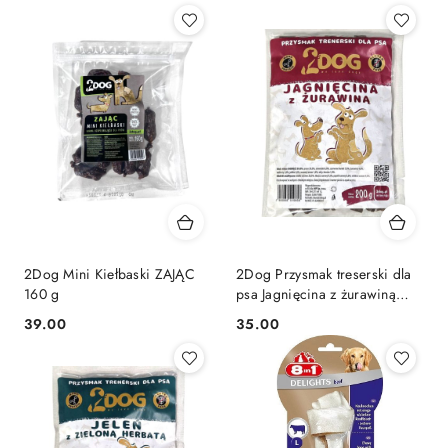
2Dog Mini Kiełbaski ZAJĄC
2Dog Przysmak treserski dla
160 g
psa Jagnięcina z żurawiną
200g
39.00
35.00
Cena:
Cena: