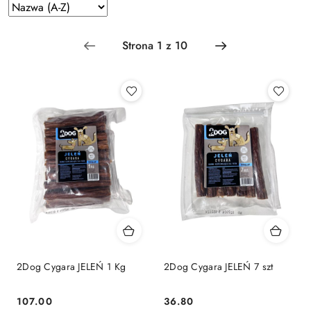
Zastosowano
Sortuj
według
sortowanie:
Nazwa
(A-
Z).
2Dog Cygara JELEŃ 1 Kg
2Dog Cygara JELEŃ 7 szt
107.00
36.80
Cena:
Cena: