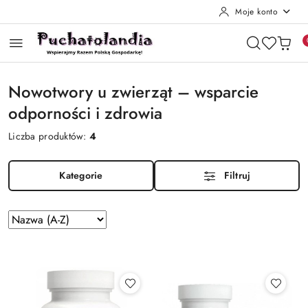
Moje konto
Przejdź do treści głównej
Przejdź do wyszukiwarki
Przejdź do moje konto
Przejdź do menu głównego
Przejdź do stopki
Nowotwory u zwierząt – wsparcie
odporności i zdrowia
Liczba produktów:
4
Kategorie
Filtruj
Zastosowano
Sortuj
według
sortowanie:
Nazwa
(A-
Z).