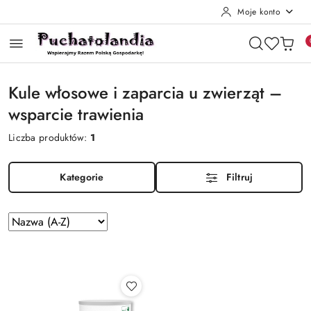
Moje konto
Przejdź do treści głównej
Przejdź do wyszukiwarki
Przejdź do moje konto
Przejdź do menu głównego
Przejdź do stopki
Kule włosowe i zaparcia u zwierząt –
wsparcie trawienia
Liczba produktów:
1
Kategorie
Filtruj
Zastosowano
Sortuj
według
sortowanie:
Nazwa
(A-
Z).