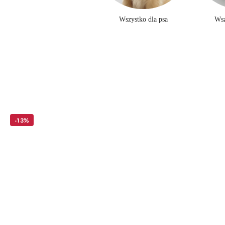
Wszystko dla psa
Wsz
Pomiń karuzelę produktów
-13%