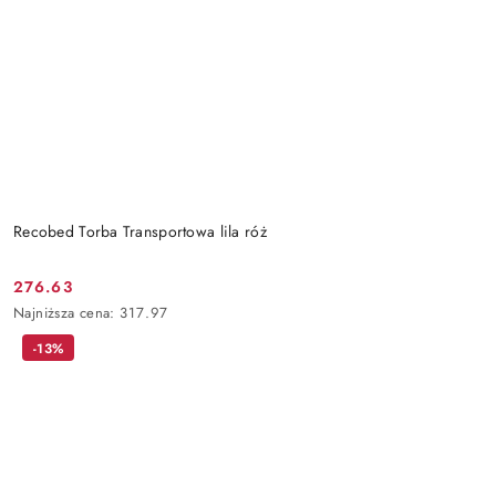
Recobed Torba Transportowa lila róż
276.63
Cena
Najniższa
Najniższa cena:
317.97
promocyjna:
cena
-13%
z
30
dni
przed
obniżką