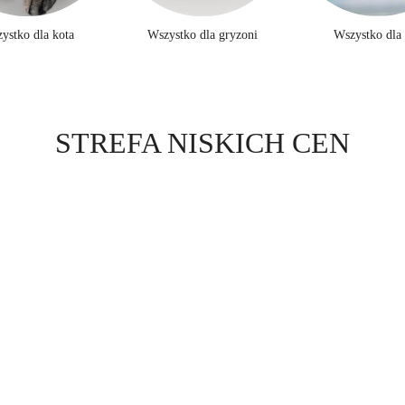
ystko dla kota
Wszystko dla gryzoni
Wszystko dla
Produkty
STREFA NISKICH CEN
o
statusie: