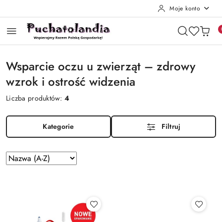
Moje konto
Przejdź do treści głównej
Przejdź do wyszukiwarki
Przejdź do moje konto
Przejdź do menu głównego
Przejdź do stopki
Wsparcie oczu u zwierząt – zdrowy
wzrok i ostrość widzenia
Liczba produktów:
4
Kategorie
Filtruj
Zastosowano
Sortuj
według
sortowanie:
Nazwa
(A-
Z).