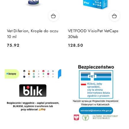
Vet Diferion, Krople do oczu
VETFOOD VisioPet VetCaps
10 ml
30tab
75.92
128.50
Cena:
Cena: