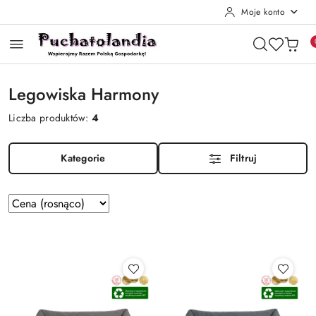
Moje konto
Przejdź do treści głównej
Przejdź do wyszukiwarki
Przejdź do moje konto
Przejdź do menu głównego
Przejdź do stopki
Legowiska Harmony
Liczba produktów:
4
Kategorie
Filtruj
Zastosowano
Sortuj
według
sortowanie:
Cena
(rosnąco).