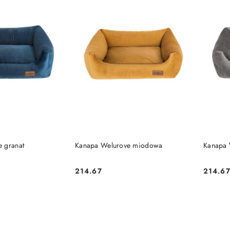
 KOSZYKA
DO KOSZYKA
 granat
Kanapa Welurove miodowa
Kanapa 
214.67
214.6
Cena:
Cena: