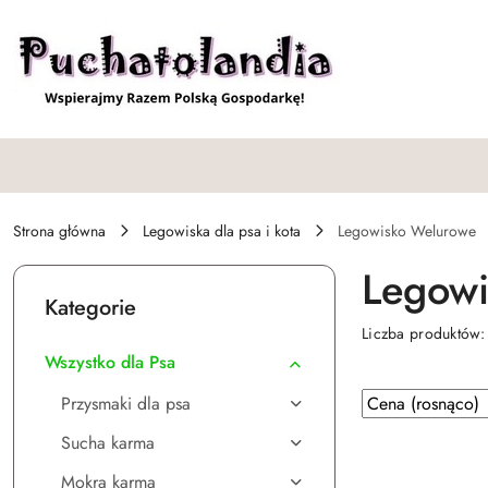
Przejdź do treści głównej
Przejdź do wyszukiwarki
Przejdź do moje konto
Przejdź do menu głównego
Przejdź do stopki
Strona główna
Legowiska dla psa i kota
Legowisko Welurowe
Legowi
Kategorie
Liczba produktów
Wszystko dla Psa
Zastosowano
Sortuj
Przysmaki dla psa
według
sortowanie:
Sucha karma
Cena
(rosnąco).
Mokra karma