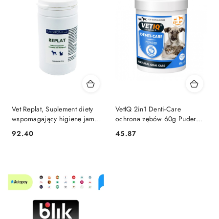
Vet Replat, Suplement diety
VetIQ 2in1 Denti-Care
wspomagający higienę jamy
ochrona zębów 60g Puder
ustnej 70 g
WYPRZEDAŻ
92.40
45.87
Cena:
Cena: