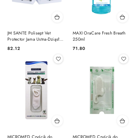
JM SANTE Polisept Vet
MAXI OraCare Fresh Breath
Protector Jama Ustna-Dziąsła
250ml
10x3ml
82.12
71.80
Cena:
Cena:
MICROMED Czyścik do
MICROMED Czyścik do