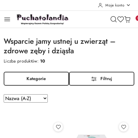
Moje konto
Przejdź do treści głównej
Przejdź do wyszukiwarki
Przejdź do moje konto
Przejdź do menu głównego
Przejdź do stopki
Wsparcie jamy ustnej u zwierząt –
zdrowe zęby i dziąsła
Liczba produktów:
10
Kategorie
Filtruj
Zastosowano
Sortuj
według
sortowanie:
Nazwa
(A-
Z).