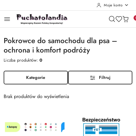
Moje konto
Przejdź do treści głównej
Przejdź do wyszukiwarki
Przejdź do moje konto
Przejdź do menu głównego
Przejdź do stopki
Pokrowce do samochodu dla psa –
ochrona i komfort podróży
Liczba produktów:
0
Kategorie
Filtruj
Brak produktów do wyświetlenia