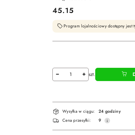
cena:
45.15
Program lojalnościowy dostępny jest t
Ilość
szt.
Dostępność
Wysyłka w ciągu:
24 godziny
i
Cena przesyłki:
9
dostawa