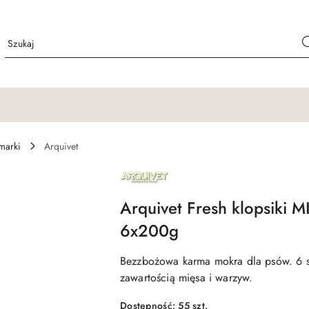
marki
Arquivet
NAZWA
PRODUCENTA:
ARQUIVET
Arquivet Fresh klopsik
6x200g
Bezzbożowa karma mokra dla psów. 6 
zawartością mięsa i warzyw.
Dostępność:
55
szt.