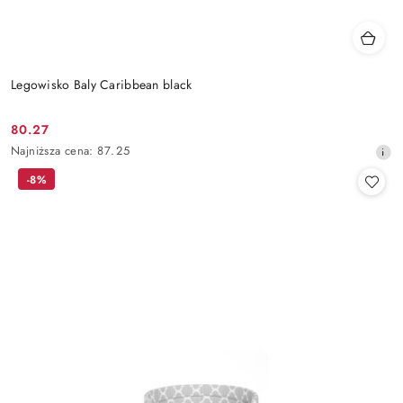
Legowisko Baly Caribbean black
80.27
Cena
Najniższa
Najniższa cena:
87.25
promocyjna:
cena
-8%
z
30
dni
przed
obniżką