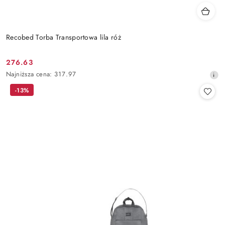
Recobed Torba Transportowa lila róż
276.63
Cena
Najniższa
Najniższa cena:
317.97
promocyjna:
cena
-13%
z
30
dni
przed
obniżką