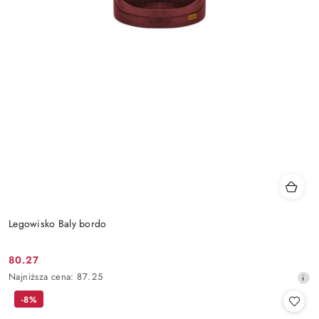
Legowisko Baly bordo
80.27
Cena
Najniższa
Najniższa cena:
87.25
promocyjna:
cena
-8%
z
30