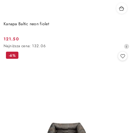
Kanapa Baltic neon fiolet
121.50
Cena
Najniższa
Najniższa cena:
132.06
promocyjna:
cena
-6%
z
30
dni
przed
obniżką