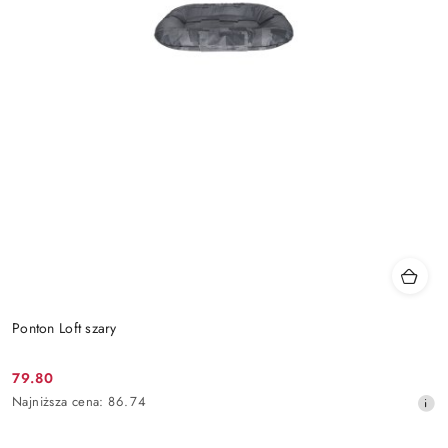
Ponton Loft szary
79.80
Cena
Najniższa
Najniższa cena:
86.74
promocyjna:
cena
z