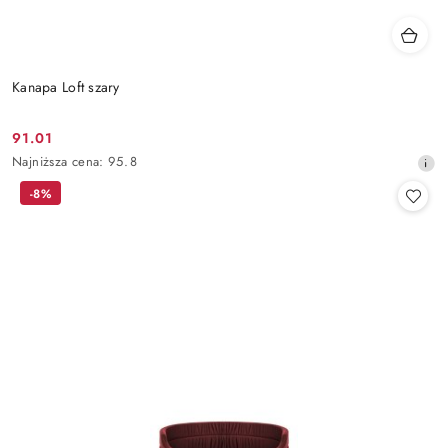
Kanapa Loft szary
91.01
Cena
Najniższa
Najniższa cena:
95.8
promocyjna:
cena
-8%
z
30
dni
przed
obniżką