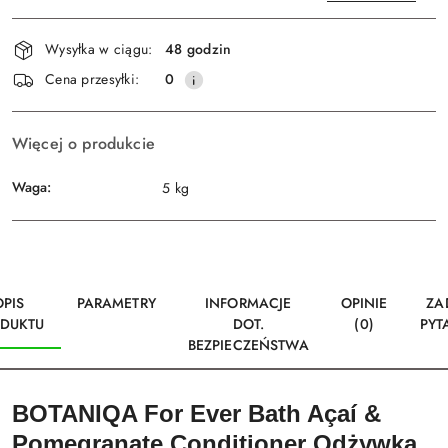
Dostępność
Wysyłka w ciągu:
48 godzin
i
Wyślij
Cena przesyłki:
0
dostawa
Więcej o produkcie
Waga:
5 kg
OPIS
PARAMETRY
INFORMACJE
OPINIE
ZA
DUKTU
DOT.
(0)
PYT
BEZPIECZEŃSTWA
BOTANIQA For Ever Bath Açaí &
Pomegranate Conditioner Odżywka