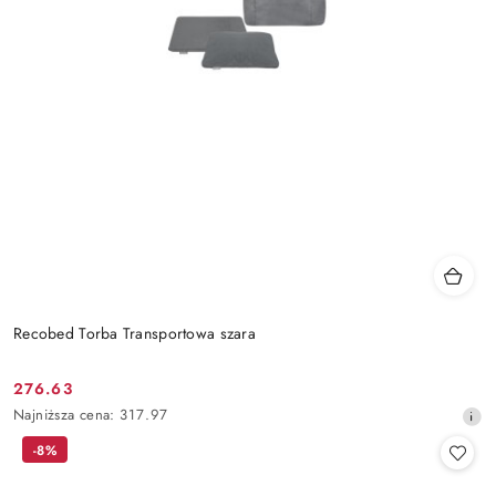
Recobed Torba Transportowa szara
276.63
Cena
Najniższa
Najniższa cena:
317.97
promocyjna:
cena
-8%
z
30
dni