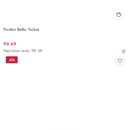
Ponton Baltic Turkus
90.69
Cena
Najniższa
Najniższa cena:
98.58
promocyjna:
cena
-8%
z
30
dni
przed
obniżką