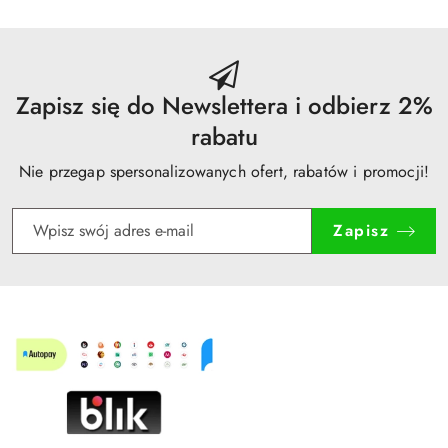
30
dni
przed
obniżką
Zapisz się do Newslettera i odbierz 2%
rabatu
Nie przegap spersonalizowanych ofert, rabatów i promocji!
Zapisz