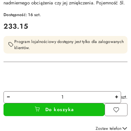
nadmiernego obciążenia czy jej zmiękczenia. Pojemność 5l.
Dostępność:
16
szt.
cena:
233.15
Program lojalnościowy dostępny jest tylko dla zalogowanych
klientów.
Ilość
szt.
Do koszyka
Zostaw telefon