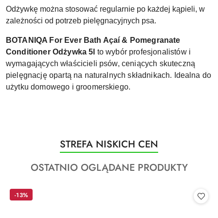
Odżywkę można stosować regularnie po każdej kąpieli, w
zależności od potrzeb pielęgnacyjnych psa.
BOTANIQA For Ever Bath Açaí & Pomegranate
Conditioner Odżywka 5l
to wybór profesjonalistów i
wymagających właścicieli psów, ceniących skuteczną
pielęgnację opartą na naturalnych składnikach. Idealna do
użytku domowego i groomerskiego.
Produkty
STREFA NISKICH CEN
Pomiń karuzelę produktów
o
Produkty
OSTATNIO OGLĄDANE PRODUKTY
statusie:
o
statusie:
-13%