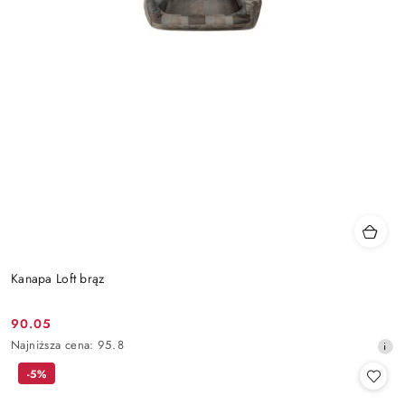
Kanapa Loft brąz
90.05
Cena
Najniższa
Najniższa cena:
95.8
promocyjna:
cena
-5%
z
30