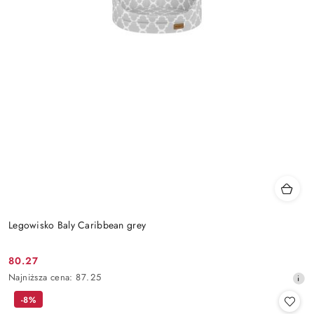
Legowisko Baly Caribbean grey
80.27
Cena
Najniższa
Najniższa cena:
87.25
promocyjna:
cena
-8%
z