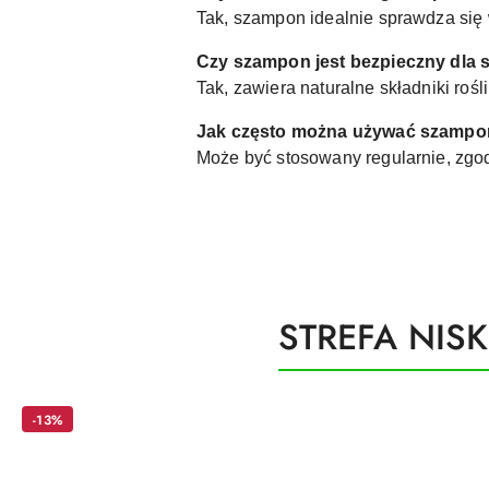
Tak, szampon idealnie sprawdza się 
Czy szampon jest bezpieczny dla 
Tak, zawiera naturalne składniki rośl
Jak często można używać szamp
Może być stosowany regularnie, zgodn
Produkty
STREFA NIS
Pomiń karuzelę produktów
o
statusie:
-13%