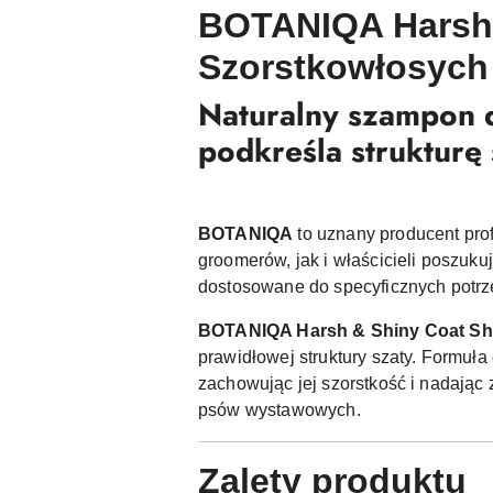
BOTANIQA Harsh
Szorstkowłosych 
Naturalny szampon d
podkreśla strukturę 
BOTANIQA
to uznany producent pr
groomerów, jak i właścicieli poszuku
dostosowane do specyficznych potrze
BOTANIQA Harsh & Shiny Coat Sh
prawidłowej struktury szaty. Formuła
zachowując jej szorstkość i nadając
psów wystawowych.
Zalety produktu