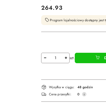
cena:
264.93
Program lojalnościowy dostępny jest t
Ilość
szt.
Dostępność
Wysyłka w ciągu:
48 godzin
i
Cena przesyłki:
0
dostawa