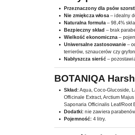
Przeznaczony dla psów szors
Nie zmiękcza włosa
– idealny d
Naturalna formuła
– 98,4% skła
Bezpieczny skład
– brak parabe
Wielkość ekonomiczna
– pojem
Uniwersalne zastosowanie
– o
terrierów, sznaucerów czy gryfo
Nabłyszcza sierść
– pozostawia
BOTANIQA Harsh 
Skład:
Aqua, Coco-Glucoside, La
Officinale Extract, Arctium Majus
Saponaria Officinalis Leaf/Root 
Dodatki:
nie zawiera parabenów,
Pojemność:
4 litry.