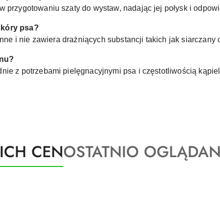
w przygotowaniu szaty do wystaw, nadając jej połysk i odpowi
skóry psa?
inne i nie zawiera drażniących substancji takich jak siarczany
onu?
ie z potrzebami pielęgnacyjnymi psa i częstotliwością kąpieli
Produkty
KICH CEN
OSTATNIO OGLĄDAN
o
statusie: