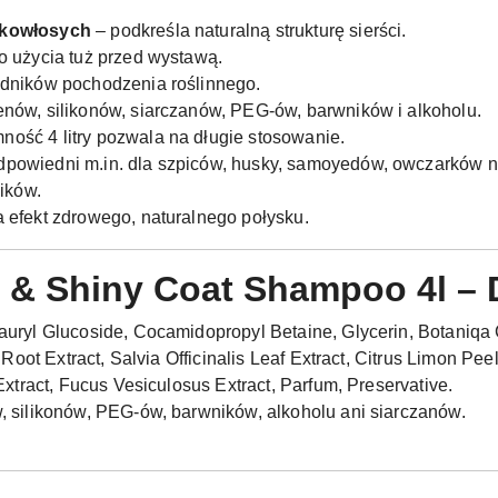
tkowłosych
– podkreśla naturalną strukturę sierści.
o użycia tuż przed wystawą.
dników pochodzenia roślinnego.
nów, silikonów, siarczanów, PEG-ów, barwników i alkoholu.
ność 4 litry pozwala na długie stosowanie.
dpowiedni m.in. dla szpiców, husky, samoyedów, owczarków nie
ników.
 efekt zdrowego, naturalnego połysku.
& Shiny Coat Shampoo 4l – 
uryl Glucoside, Cocamidopropyl Betaine, Glycerin, Botaniqa 
 Root Extract, Salvia Officinalis Leaf Extract, Citrus Limon Pee
Extract, Fucus Vesiculosus Extract, Parfum, Preservative.
 silikonów, PEG-ów, barwników, alkoholu ani siarczanów.