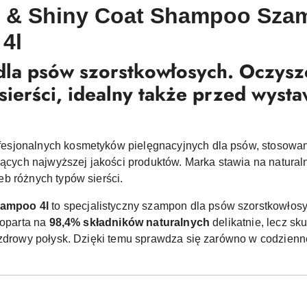
 & Shiny Coat Shampoo Sza
4l
la psów szorstkowłosych. Oczyszc
sierści, idealny także przed wysta
ofesjonalnych kosmetyków pielęgnacyjnych dla psów, stosow
jących najwyższej jakości produktów. Marka stawia na naturaln
b różnych typów sierści.
ampoo 4l
to specjalistyczny szampon dla psów szorstkowłosy
 oparta na
98,4% składników naturalnych
delikatnie, lecz sk
 zdrowy połysk. Dzięki temu sprawdza się zarówno w codziennej