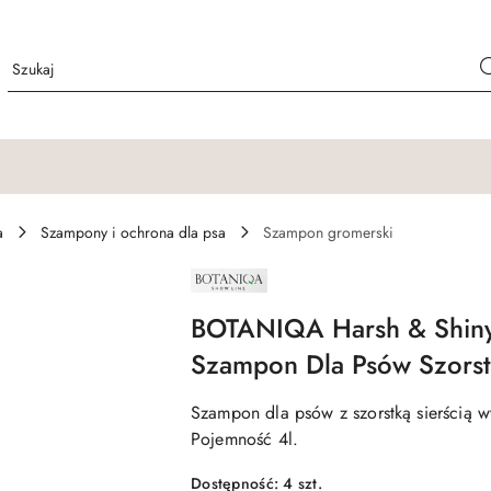
a
Szampony i ochrona dla psa
Szampon gromerski
NAZWA
PRODUCENTA:
BOTANIQA
BOTANIQA Harsh & Shin
Szampon Dla Psów Szorst
Szampon dla psów z szorstką sierścią 
Pojemność 4l.
Dostępność:
4
szt.