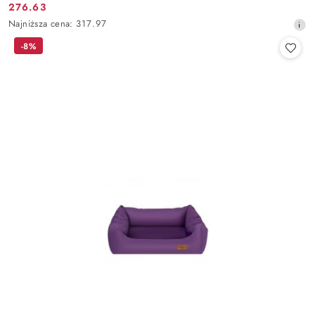
276.63
Cena
Najniższa
Najniższa cena:
317.97
promocyjna:
cena
-8%
z
30
dni
przed
obniżką