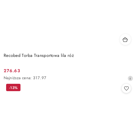
Recobed Torba Transportowa lila róż
276.63
Cena
Najniższa
Najniższa cena:
317.97
promocyjna:
cena
-13%
z
30
dni
przed
obniżką