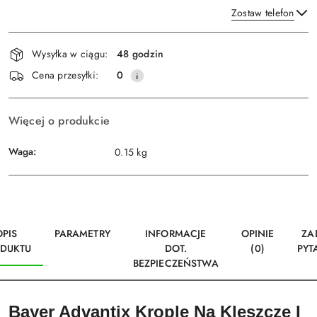
Zostaw telefon
Dostępność
Wysyłka w ciągu:
48 godzin
i
Wyślij
Cena przesyłki:
0
dostawa
Więcej o produkcie
Waga:
0.15 kg
OPIS
PARAMETRY
INFORMACJE
OPINIE
ZA
DUKTU
DOT.
(0)
PYT
BEZPIECZEŃSTWA
Bayer Advantix Krople Na Kleszcze I