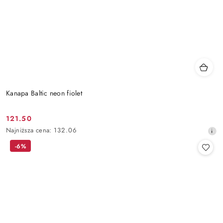
Kanapa Baltic neon fiolet
121.50
Cena
Najniższa
Najniższa cena:
132.06
promocyjna:
cena
-6%
z
30
dni
przed
obniżką