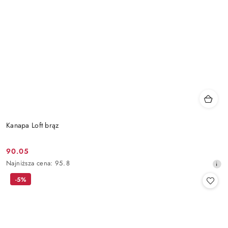
Kanapa Loft brąz
90.05
Cena
Najniższa
Najniższa cena:
95.8
promocyjna:
cena
-5%
z
30
dni
przed
obniżką