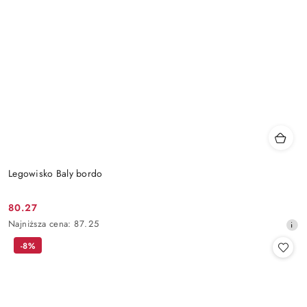
Legowisko Baly bordo
80.27
Cena
Najniższa
Najniższa cena:
87.25
promocyjna:
cena
-8%
z
30
dni
przed
obniżką