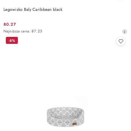
Legowisko Baly Caribbean black
80.27
Cena
Najniższa
Najniższa cena:
87.25
promocyjna:
cena
-8%
z
30
dni
przed
obniżką