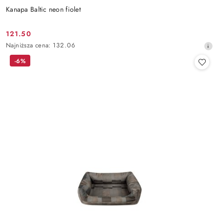
Kanapa Baltic neon fiolet
121.50
Cena
Najniższa
Najniższa cena:
132.06
promocyjna:
cena
-6%
z
30
dni
przed
obniżką