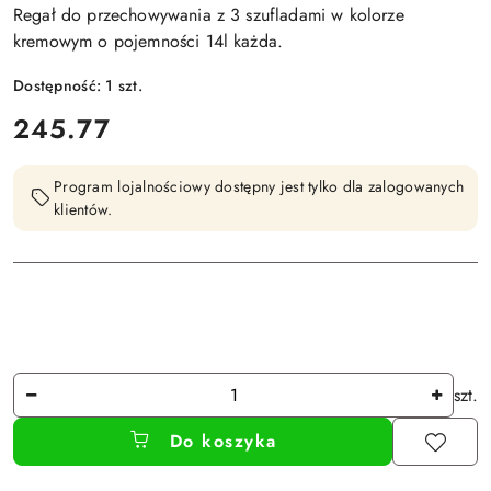
Regał do przechowywania z 3 szufladami w kolorze
kremowym o pojemności 14l każda.
Dostępność:
1
szt.
cena:
245.77
Program lojalnościowy dostępny jest tylko dla zalogowanych
klientów.
Ilość
szt.
Do koszyka