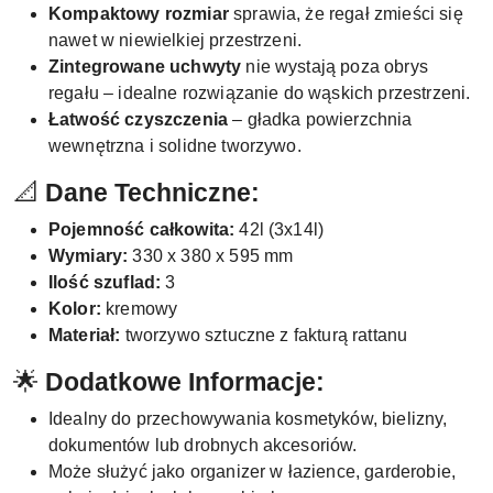
Kompaktowy rozmiar
sprawia, że regał zmieści się
nawet w niewielkiej przestrzeni.
Zintegrowane uchwyty
nie wystają poza obrys
regału – idealne rozwiązanie do wąskich przestrzeni.
Łatwość czyszczenia
– gładka powierzchnia
wewnętrzna i solidne tworzywo.
📐
Dane Techniczne:
Pojemność całkowita:
42l (3x14l)
Wymiary:
330 x 380 x 595 mm
Ilość szuflad:
3
Kolor:
kremowy
Materiał:
tworzywo sztuczne z fakturą rattanu
🌟
Dodatkowe Informacje:
Idealny do przechowywania kosmetyków, bielizny,
dokumentów lub drobnych akcesoriów.
Może służyć jako organizer w łazience, garderobie,