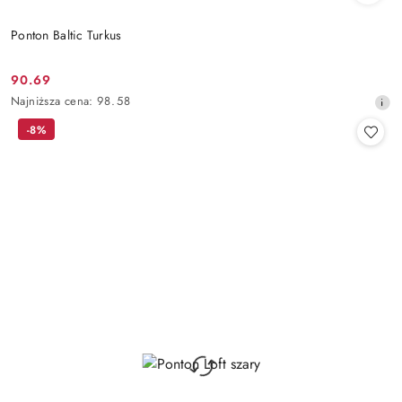
Ponton Baltic Turkus
90.69
Cena
Najniższa
Najniższa cena:
98.58
promocyjna:
cena
-8%
z
30
dni
przed
obniżką