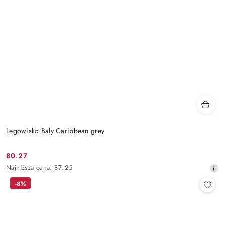
Legowisko Baly Caribbean grey
80.27
Cena
Najniższa
Najniższa cena:
87.25
promocyjna:
cena
-8%
z
30
dni
przed
obniżką