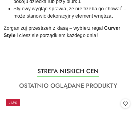
pokoju dziecka lub przy biurku.
Stylowy wygląd sprawia, że nie trzeba go chować –
może stanowić dekoracyjny element wnętrza.
Zorganizuj przestrzeń z klasą – wybierz regał
Curver
Style
i ciesz się porządkiem każdego dnia!
Produkty
STREFA NISKICH CEN
Pomiń karuzelę produktów
o
Produkty
OSTATNIO OGLĄDANE PRODUKTY
statusie:
o
statusie:
-13%