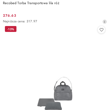
Recobed Torba Transportowa lila róż
276.63
Cena
Najniższa
Najniższa cena:
317.97
promocyjna:
cena
-13%
z
30
dni
przed
obniżką