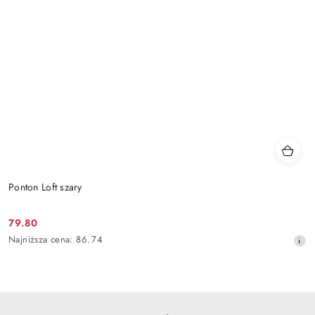
Ponton Loft szary
79.80
Cena
Najniższa
Najniższa cena:
86.74
promocyjna:
cena
z
30
dni
przed
obniżką