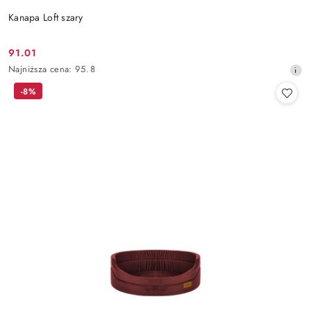
Kanapa Loft szary
91.01
Cena
Najniższa
Najniższa cena:
95.8
promocyjna:
cena
-8%
z
30
dni
przed
obniżką