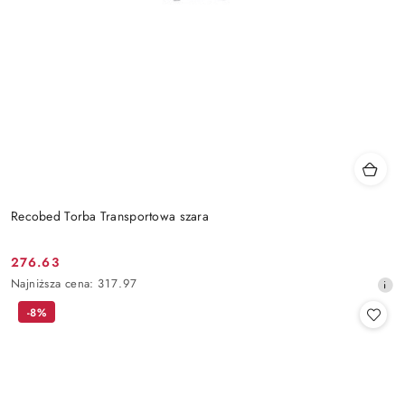
Recobed Torba Transportowa szara
276.63
Cena
Najniższa
Najniższa cena:
317.97
promocyjna:
cena
-8%
z
30
dni
przed
obniżką