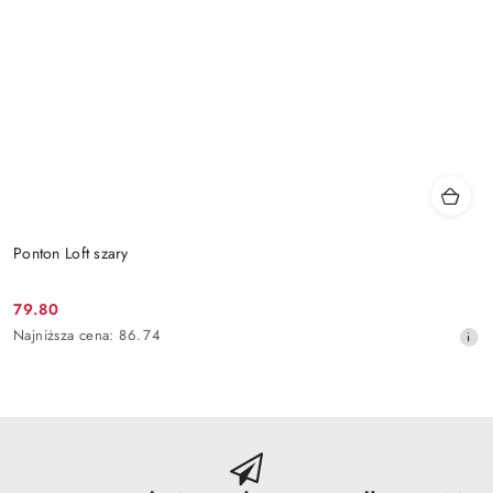
Ponton Loft szary
79.80
Cena
Najniższa
Najniższa cena:
86.74
promocyjna:
cena
z
30
dni
przed
obniżką