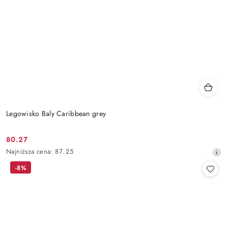
Legowisko Baly Caribbean grey
80.27
Cena
Najniższa
Najniższa cena:
87.25
promocyjna:
cena
-8%
z
30
dni
przed
obniżką