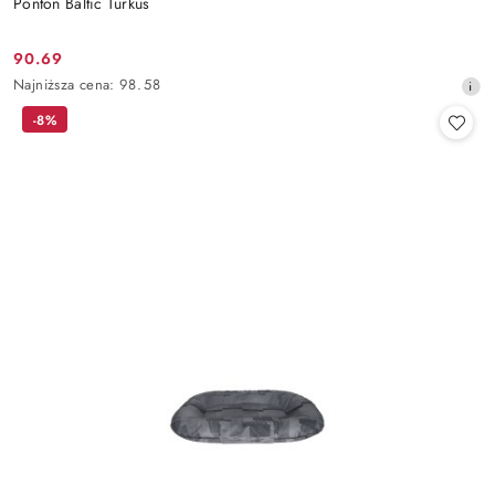
Ponton Baltic Turkus
90.69
Cena
Najniższa
Najniższa cena:
98.58
promocyjna:
cena
-8%
z
30
dni
przed
obniżką