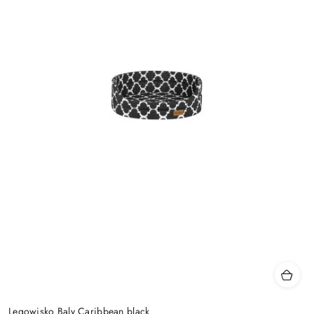
Legowisko Baly Caribbean black