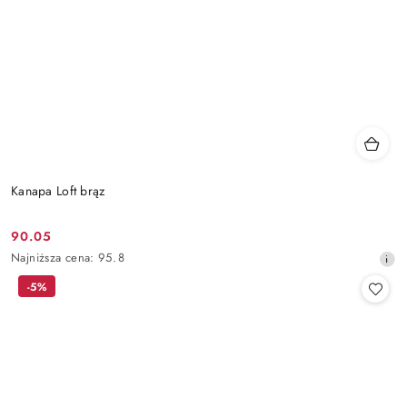
Kanapa Loft brąz
90.05
Cena
Najniższa
Najniższa cena:
95.8
promocyjna:
cena
-5%
z
30
dni
przed
obniżką