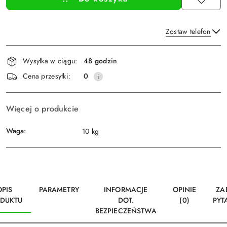
Zostaw telefon
Dostępność
Wysyłka w ciągu:
48 godzin
i
Wyślij
Cena przesyłki:
0
dostawa
Więcej o produkcie
Waga:
10 kg
OPIS
PARAMETRY
INFORMACJE
OPINIE
ZA
DUKTU
DOT.
(0)
PYT
BEZPIECZEŃSTWA