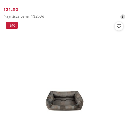
121.50
Cena
Najniższa
Najniższa cena:
132.06
promocyjna:
cena
-6%
z
30
dni
przed
obniżką