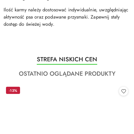
Ilość karmy należy dostosować indywidualnie, uwzględniając
aktywność psa oraz podawane przysmaki. Zapewnij stały
dostęp do świeżej wody.
Produkty
STREFA NISKICH CEN
Pomiń karuzelę produktów
o
Produkty
OSTATNIO OGLĄDANE PRODUKTY
statusie:
o
statusie:
-13%