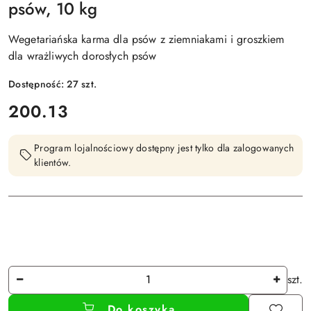
psów, 10 kg
Wegetariańska karma dla psów z ziemniakami i groszkiem
dla wrażliwych dorosłych psów
Dostępność:
27
szt.
cena:
200.13
Program lojalnościowy dostępny jest tylko dla zalogowanych
klientów.
Ilość
szt.
Do koszyka