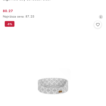
80.27
Cena
Najniższa
Najniższa cena:
87.25
promocyjna:
cena
-8%
z
30
dni
przed
obniżką