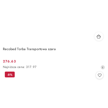
Recobed Torba Transportowa szara
276.63
Cena
Najniższa
Najniższa cena:
317.97
promocyjna:
cena
-8%
z
30
dni
przed
obniżką