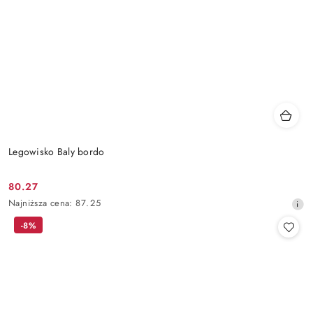
Legowisko Baly bordo
80.27
Cena
Najniższa
Najniższa cena:
87.25
promocyjna:
cena
-8%
z
30
dni
przed
obniżką