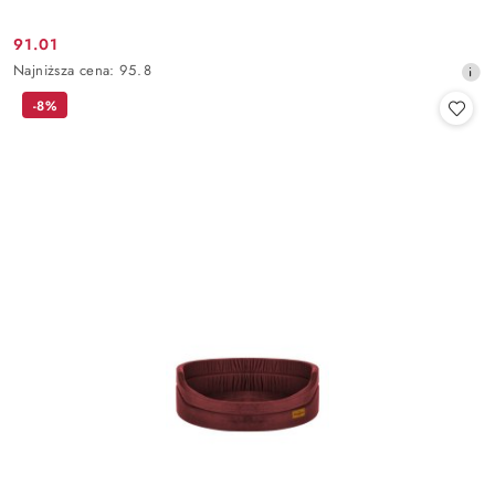
91.01
Cena
Najniższa
Najniższa cena:
95.8
promocyjna:
cena
-8%
z
30
dni
przed
obniżką