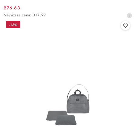
276.63
Cena
Najniższa
Najniższa cena:
317.97
promocyjna:
cena
-13%
z
30
dni
przed
obniżką