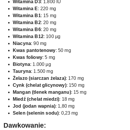
Witamina D3
: 1.800 IU
Witamina E
: 220 mg
Witamina B1
: 15 mg
Witamina B2
: 20 mg
Witamina B6
: 20 mg
Witamina B12
: 100 µg
Niacyna
: 90 mg
Kwas pantotenowy
: 50 mg
Kwas foliowy
: 5 mg
Biotyna
: 1.000 µg
Tauryna
: 1.500 mg
Żelazo (siarczan żelaza)
: 170 mg
Cynk (chelat glicynowy)
: 150 mg
Mangan (tlenek manganu)
: 15 mg
Miedź (chelat miedzi)
: 18 mg
Jod (jodan wapnia)
: 1,80 mg
Selen (selenin sodu)
: 0,23 mg
Dawkowanie: