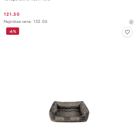
121.50
Cena
Najniższa
Najniższa cena:
132.06
promocyjna:
cena
-6%
z
30
dni
przed
obniżką