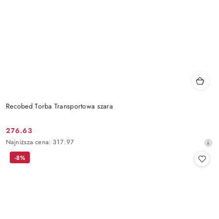
Recobed Torba Transportowa szara
276.63
Cena
Najniższa
Najniższa cena:
317.97
promocyjna:
cena
-8%
z
30
dni
przed
obniżką