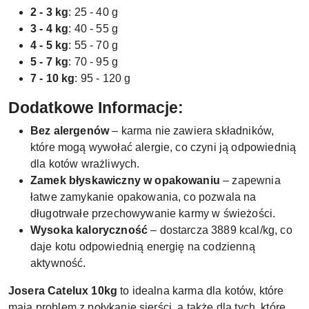
2 - 3 kg
: 25 - 40 g
3 - 4 kg
: 40 - 55 g
4 - 5 kg
: 55 - 70 g
5 - 7 kg
: 70 - 95 g
7 - 10 kg
: 95 - 120 g
Dodatkowe Informacje:
Bez alergenów
– karma nie zawiera składników,
które mogą wywołać alergie, co czyni ją odpowiednią
dla kotów wrażliwych.
Zamek błyskawiczny w opakowaniu
– zapewnia
łatwe zamykanie opakowania, co pozwala na
długotrwałe przechowywanie karmy w świeżości.
Wysoka kaloryczność
– dostarcza 3889 kcal/kg, co
daje kotu odpowiednią energię na codzienną
aktywność.
Josera Catelux 10kg
to idealna karma dla kotów, które
mają problem z połykanie sierści, a także dla tych, które