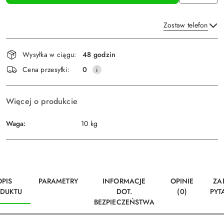
Zostaw telefon
Dostępność
Wysyłka w ciągu:
48 godzin
i
Wyślij
Cena przesyłki:
0
dostawa
Więcej o produkcie
Waga:
10 kg
OPIS
PARAMETRY
INFORMACJE
OPINIE
ZA
DUKTU
DOT.
(0)
PYT
BEZPIECZEŃSTWA