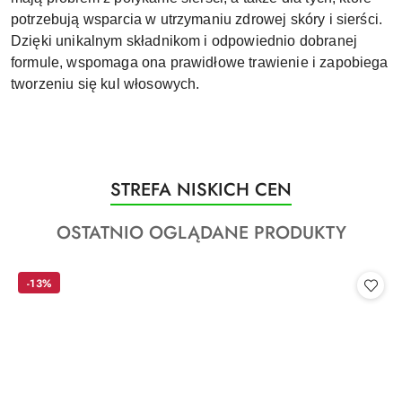
potrzebują wsparcia w utrzymaniu zdrowej skóry i sierści.
Dzięki unikalnym składnikom i odpowiednio dobranej
formule, wspomaga ona prawidłowe trawienie i zapobiega
tworzeniu się kul włosowych.
Produkty
STREFA NISKICH CEN
Pomiń karuzelę produktów
o
Produkty
OSTATNIO OGLĄDANE PRODUKTY
statusie:
o
statusie:
-13%