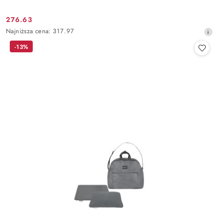
276.63
Cena
Najniższa
Najniższa cena:
317.97
promocyjna:
cena
-13%
z
30
dni
przed
obniżką