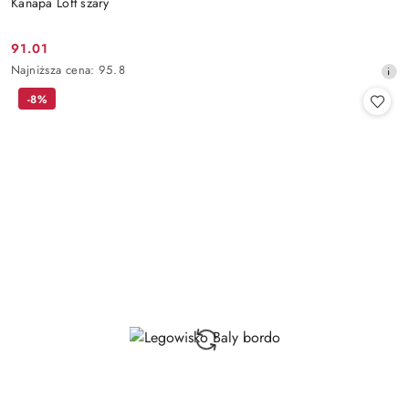
Kanapa Loft szary
91.01
Cena
Najniższa
Najniższa cena:
95.8
promocyjna:
cena
-8%
z
30
dni
przed
obniżką