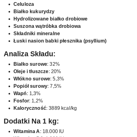
Celuloza
Białko kukurydzy
Hydrolizowane białko drobiowe
Suszona wątróbka drobiowa
Składniki mineralne
Łuski nasion babki płesznika (psyllium)
Analiza Składu:
Białko surowe
: 32%
Oleje i tłuszcze
: 20%
Włókno surowe
: 5,3%
Popiół surowy
: 7,5%
Wapń
: 1,3%
Fosfor
: 1,2%
Kaloryczność
: 3889 kcal/kg
Dodatki Na 1 kg:
Witamina A
: 18.000 IU