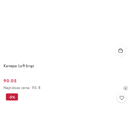
Kanapa Loft brąz
90.05
Cena
Najniższa
Najniższa cena:
95.8
promocyjna:
cena
-5%
z
30
dni
przed
obniżką