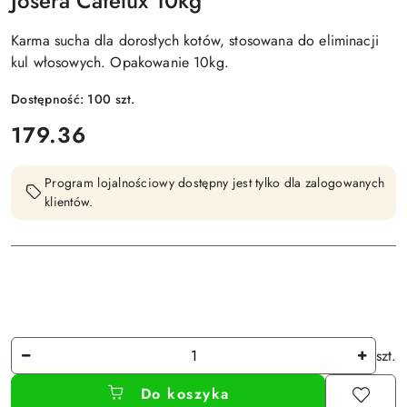
Josera Catelux 10kg
Karma sucha dla dorosłych kotów, stosowana do eliminacji
kul włosowych. Opakowanie 10kg.
Dostępność:
100
szt.
cena:
179.36
Program lojalnościowy dostępny jest tylko dla zalogowanych
klientów.
Ilość
szt.
Do koszyka