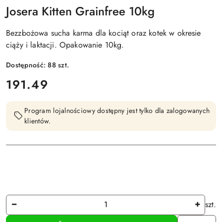
Josera Kitten Grainfree 10kg
Bezzbożowa sucha karma dla kociąt oraz kotek w okresie
ciąży i laktacji. Opakowanie 10kg.
Dostępność:
88
szt.
cena:
191.49
Program lojalnościowy dostępny jest tylko dla zalogowanych
klientów.
Ilość
szt.