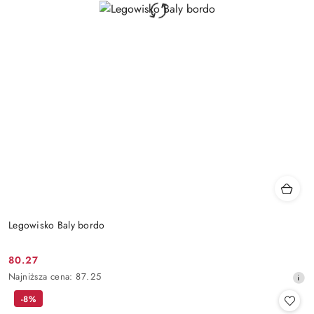
Legowisko Baly bordo
80.27
Cena
Najniższa
Najniższa cena:
87.25
promocyjna:
cena
-8%
z
30