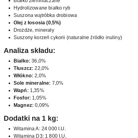
Białko ziemniaczane
Hydrolizowane białko ryb
Suszona wątróbka drobiowa
Olej z łososia (0,5%)
Drożdże, minerały
Suszony korzeń cykorii (naturalne źródło inuliny)
Analiza składu:
Białko:
36,0%
Tłuszcz:
22,0%
Włókno:
2,0%
Sole mineralne:
7,0%
Wapń:
1,35%
Fosfor:
1,05%
Magnez:
0,09%
Dodatki na 1 kg:
Witamina A: 24 000 I.U.
Witamina D3: 1 800 I.U.