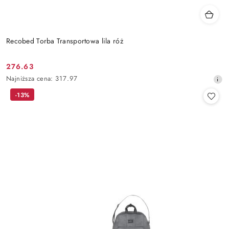
Recobed Torba Transportowa lila róż
276.63
Cena
Najniższa
Najniższa cena:
317.97
promocyjna:
cena
-13%
z
30
dni
przed
obniżką