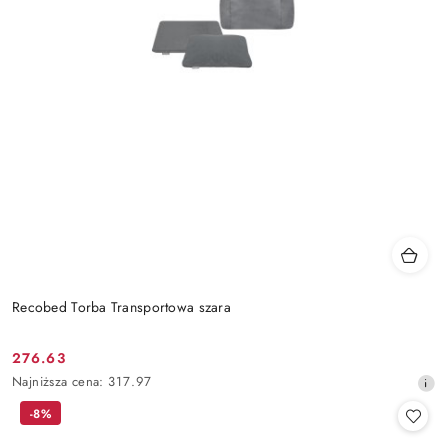
Recobed Torba Transportowa szara
276.63
Cena
Najniższa
Najniższa cena:
317.97
promocyjna:
cena
-8%
z
30