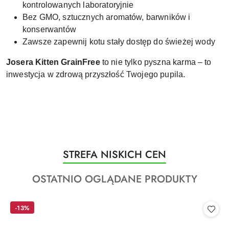
kontrolowanych laboratoryjnie
Bez GMO, sztucznych aromatów, barwników i
konserwantów
Zawsze zapewnij kotu stały dostęp do świeżej wody
Josera Kitten GrainFree
to nie tylko pyszna karma – to
inwestycja w zdrową przyszłość Twojego pupila.
Produkty
STREFA NISKICH CEN
Pomiń karuzelę produktów
o
Produkty
OSTATNIO OGLĄDANE PRODUKTY
statusie:
o
statusie:
-13%