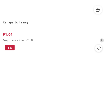
Kanapa Loft szary
91.01
Cena
Najniższa
Najniższa cena:
95.8
promocyjna:
cena
-8%
z
30
dni
przed
obniżką