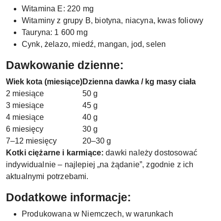
Witamina E: 220 mg
Witaminy z grupy B, biotyna, niacyna, kwas foliowy
Tauryna: 1 600 mg
Cynk, żelazo, miedź, mangan, jod, selen
Dawkowanie dzienne:
Wiek kota (miesiące)
Dzienna dawka / kg masy ciała
2 miesiące
50 g
3 miesiące
45 g
4 miesiące
40 g
6 miesięcy
30 g
7–12 miesięcy
20–30 g
Kotki ciężarne i karmiące:
dawki należy dostosować
indywidualnie – najlepiej „na żądanie”, zgodnie z ich
aktualnymi potrzebami.
Dodatkowe informacje:
Produkowana w Niemczech, w warunkach