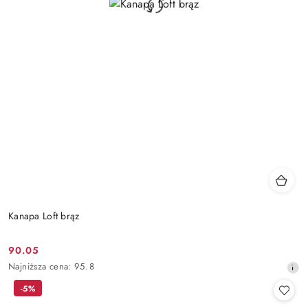
Kanapa Loft brąz
90.05
Cena
Najniższa
Najniższa cena:
95.8
promocyjna:
cena
-5%
z
30