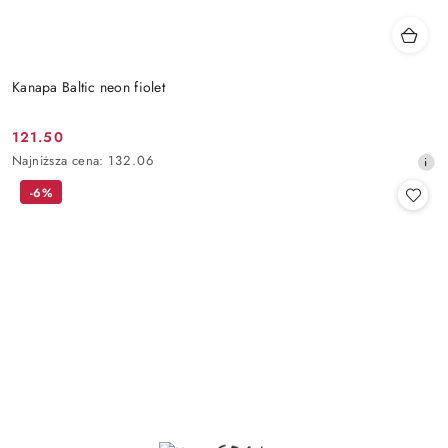
Kanapa Baltic neon fiolet
121.50
Cena
Najniższa
Najniższa cena:
132.06
promocyjna:
cena
-6%
z
30
dni
przed
obniżką