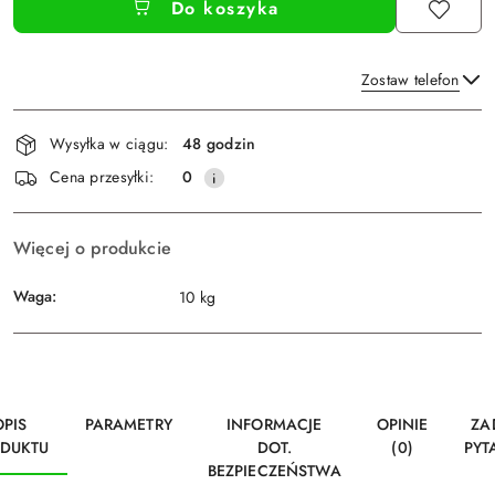
Do koszyka
Zostaw telefon
Dostępność
Wysyłka w ciągu:
48 godzin
i
Wyślij
Cena przesyłki:
0
dostawa
Więcej o produkcie
Waga:
10 kg
OPIS
PARAMETRY
INFORMACJE
OPINIE
ZA
DUKTU
DOT.
(0)
PYT
BEZPIECZEŃSTWA