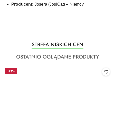
Producent:
Josera (JosiCat) – Niemcy
Produkty
STREFA NISKICH CEN
Pomiń karuzelę produktów
o
Produkty
OSTATNIO OGLĄDANE PRODUKTY
statusie:
o
statusie:
-13%