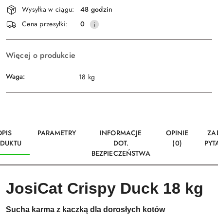
Dostępność
Wysyłka w ciągu:
48 godzin
i
Wyślij
Cena przesyłki:
0
dostawa
Więcej o produkcie
Waga:
18 kg
OPIS
PARAMETRY
INFORMACJE
OPINIE
ZA
DUKTU
DOT.
(0)
PYT
BEZPIECZEŃSTWA
JosiCat Crispy Duck 18 kg
Sucha karma z kaczką dla dorosłych kotów