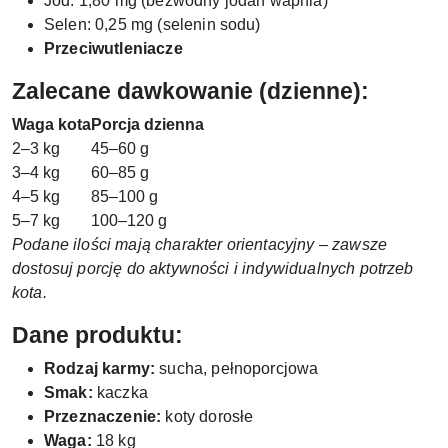
Jod: 1,80 mg (bezwodny jodan wapnia)
Selen: 0,25 mg (selenin sodu)
Przeciwutleniacze
Zalecane dawkowanie (dzienne):
Waga kota
Porcja dzienna
2–3 kg
45–60 g
3–4 kg
60–85 g
4–5 kg
85–100 g
5–7 kg
100–120 g
Podane ilości mają charakter orientacyjny – zawsze
dostosuj porcję do aktywności i indywidualnych potrzeb
kota.
Dane produktu:
Rodzaj karmy:
sucha, pełnoporcjowa
Smak:
kaczka
Przeznaczenie:
koty dorosłe
Waga:
18 kg