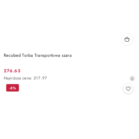
Recobed Torba Transportowa szara
276.63
Cena
Najniższa
Najniższa cena:
317.97
promocyjna:
cena
-8%
z
30
dni
przed
obniżką