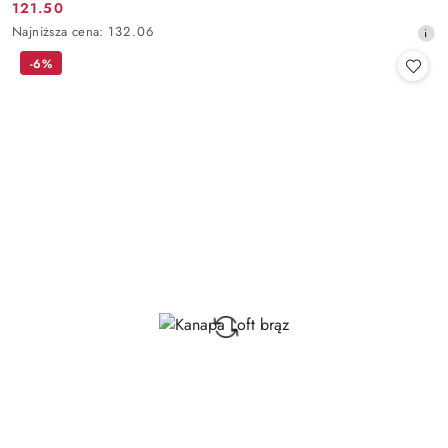
121.50
Cena
Najniższa
Najniższa cena:
132.06
promocyjna:
cena
-6%
z
30
dni
przed
obniżką