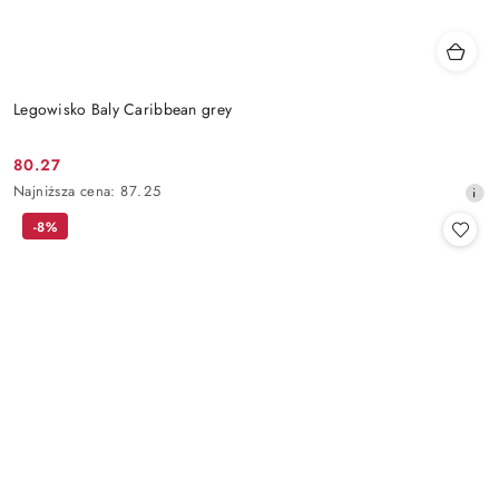
Legowisko Baly Caribbean grey
80.27
Cena
Najniższa
Najniższa cena:
87.25
promocyjna:
cena
-8%
z
30
dni
przed
obniżką