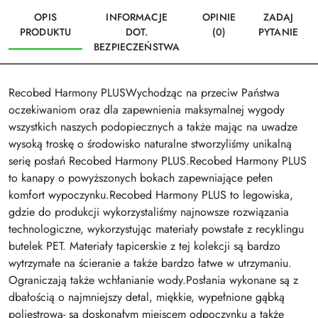
OPIS
INFORMACJE
OPINIE
ZADAJ
PRODUKTU
DOT.
(0)
PYTANIE
BEZPIECZEŃSTWA
Recobed Harmony PLUSWychodząc na przeciw Państwa
oczekiwaniom oraz dla zapewnienia maksymalnej wygody
wszystkich naszych podopiecznych a także mając na uwadze
wysoką troskę o środowisko naturalne stworzyliśmy unikalną
serię posłań Recobed Harmony PLUS.Recobed Harmony PLUS
to kanapy o powyższonych bokach zapewniające pełen
komfort wypoczynku.Recobed Harmony PLUS to legowiska,
gdzie do produkcji wykorzystaliśmy najnowsze rozwiązania
technologiczne, wykorzystując materiały powstałe z recyklingu
butelek PET. Materiały tapicerskie z tej kolekcji są bardzo
wytrzymałe na ścieranie a także bardzo łatwe w utrzymaniu.
Ograniczają także wchłanianie wody.Posłania wykonane są z
dbałością o najmniejszy detal, miękkie, wypełnione gąbką
poliestrową- są doskonałym miejscem odpoczynku a także