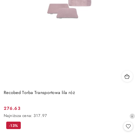
Recobed Torba Transportowa lila róż
276.63
Cena
Najniższa
Najniższa cena:
317.97
promocyjna:
cena
-13%
z
30
dni