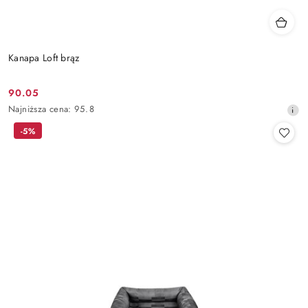
Kanapa Loft brąz
90.05
Cena
Najniższa
Najniższa cena:
95.8
promocyjna:
cena
-5%
z
30
dni
przed
obniżką