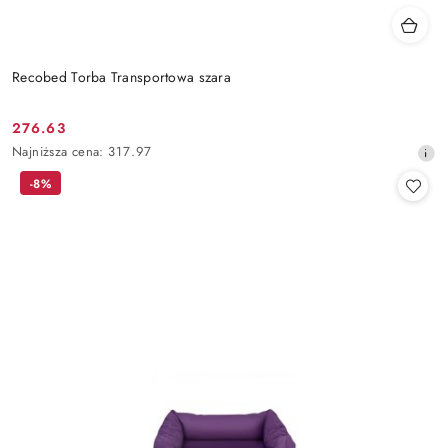
Recobed Torba Transportowa szara
276.63
Cena
Najniższa
Najniższa cena:
317.97
promocyjna:
cena
-8%
z
30
dni
przed
obniżką