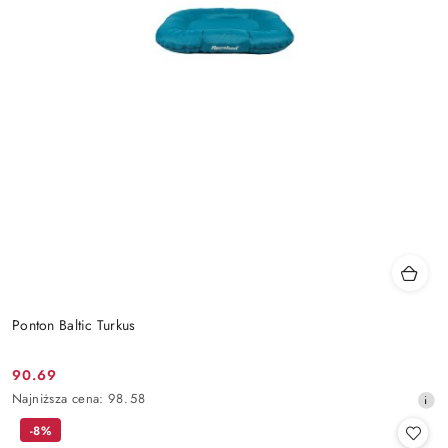
Ponton Baltic Turkus
90.69
Cena
Najniższa
Najniższa cena:
98.58
promocyjna:
cena
-8%
z