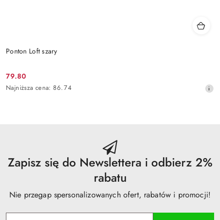
Ponton Loft szary
79.80
Cena
Najniższa
Najniższa cena:
86.74
promocyjna:
cena
z
30
dni
przed
obniżką
Zapisz się do Newslettera i odbierz 2%
rabatu
Nie przegap spersonalizowanych ofert, rabatów i promocji!