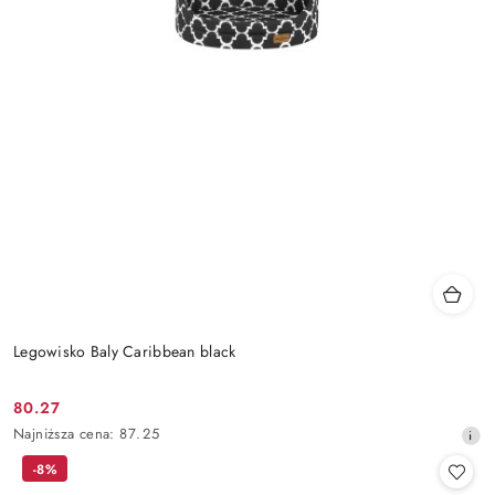
Legowisko Baly Caribbean black
80.27
Cena
Najniższa
Najniższa cena:
87.25
promocyjna:
cena
-8%
z
30