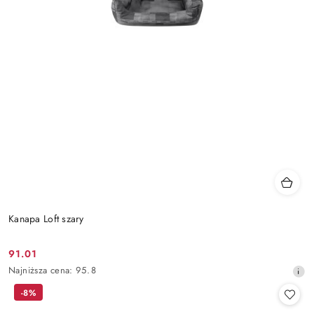
Kanapa Loft szary
91.01
Cena
Najniższa
Najniższa cena:
95.8
promocyjna:
cena
-8%
z
30