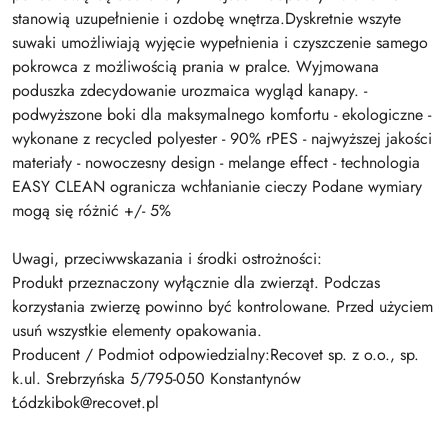
stanowią uzupełnienie i ozdobę wnętrza.Dyskretnie wszyte
suwaki umożliwiają wyjęcie wypełnienia i czyszczenie samego
pokrowca z możliwością prania w pralce. Wyjmowana
poduszka zdecydowanie urozmaica wygląd kanapy. -
podwyższone boki dla maksymalnego komfortu - ekologiczne -
wykonane z recycled polyester - 90% rPES - najwyższej jakości
materiały - nowoczesny design - melange effect - technologia
EASY CLEAN ogranicza wchłanianie cieczy Podane wymiary
mogą się różnić +/- 5%
Uwagi, przeciwwskazania i środki ostrożności:
Produkt przeznaczony wyłącznie dla zwierząt. Podczas
korzystania zwierzę powinno być kontrolowane. Przed użyciem
usuń wszystkie elementy opakowania.
Producent / Podmiot odpowiedzialny:Recovet sp. z o.o., sp.
k.ul. Srebrzyńska 5/795-050 Konstantynów
Łódzkibok@recovet.pl