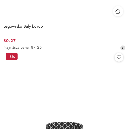
Legowisko Baly bordo
80.27
Cena
Najniższa
Najniższa cena:
87.25
promocyjna:
cena
-8%
z
30
dni
przed
obniżką