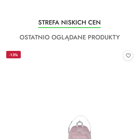
Produkty
STREFA NISKICH CEN
Pomiń karuzelę produktów
o
Produkty
OSTATNIO OGLĄDANE PRODUKTY
statusie:
o
statusie:
-13%