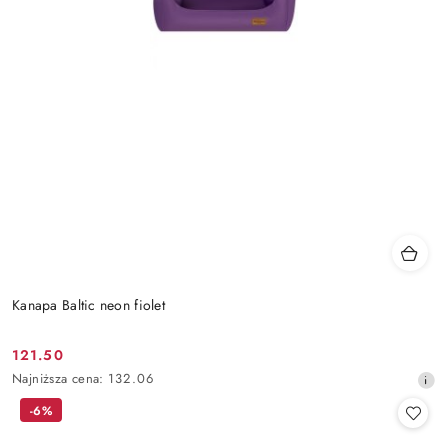
Kanapa Baltic neon fiolet
121.50
Cena
Najniższa
Najniższa cena:
132.06
promocyjna:
cena
-6%
z
30