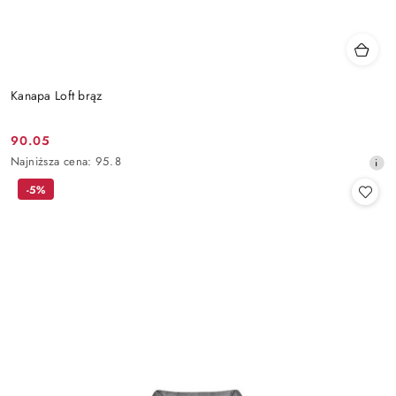
Kanapa Loft brąz
90.05
Cena
Najniższa
Najniższa cena:
95.8
promocyjna:
cena
-5%
z
30
dni
przed
obniżką