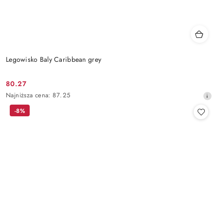
Legowisko Baly Caribbean grey
80.27
Cena
Najniższa
Najniższa cena:
87.25
promocyjna:
cena
-8%
z
30
dni
przed
obniżką