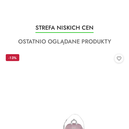
Produkty
STREFA NISKICH CEN
Pomiń karuzelę produktów
o
Produkty
OSTATNIO OGLĄDANE PRODUKTY
statusie:
o
statusie:
-13%