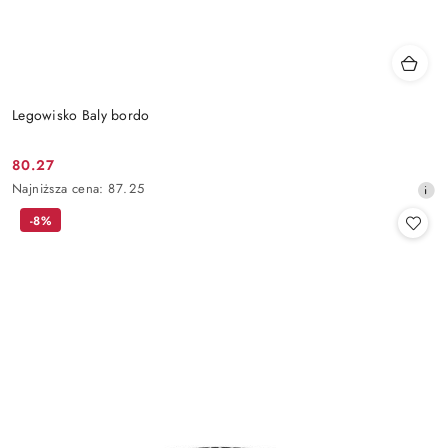
Legowisko Baly bordo
80.27
Cena
Najniższa
Najniższa cena:
87.25
promocyjna:
cena
-8%
z
30
dni
przed
obniżką