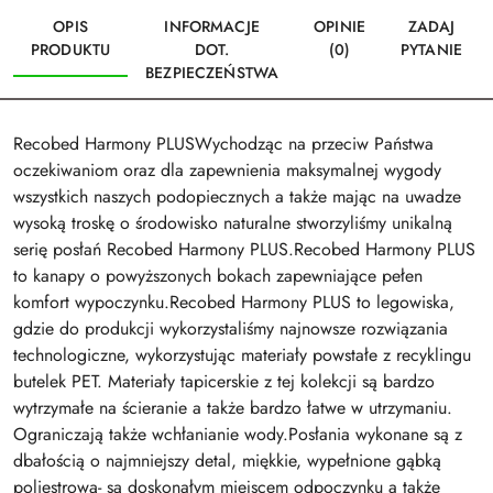
OPIS
INFORMACJE
OPINIE
ZADAJ
PRODUKTU
DOT.
(0)
PYTANIE
BEZPIECZEŃSTWA
Recobed Harmony PLUSWychodząc na przeciw Państwa
oczekiwaniom oraz dla zapewnienia maksymalnej wygody
wszystkich naszych podopiecznych a także mając na uwadze
wysoką troskę o środowisko naturalne stworzyliśmy unikalną
serię posłań Recobed Harmony PLUS.Recobed Harmony PLUS
to kanapy o powyższonych bokach zapewniające pełen
komfort wypoczynku.Recobed Harmony PLUS to legowiska,
gdzie do produkcji wykorzystaliśmy najnowsze rozwiązania
technologiczne, wykorzystując materiały powstałe z recyklingu
butelek PET. Materiały tapicerskie z tej kolekcji są bardzo
wytrzymałe na ścieranie a także bardzo łatwe w utrzymaniu.
Ograniczają także wchłanianie wody.Posłania wykonane są z
dbałością o najmniejszy detal, miękkie, wypełnione gąbką
poliestrową- są doskonałym miejscem odpoczynku a także