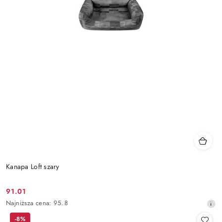
Kanapa Loft szary
91.01
Cena
Najniższa
Najniższa cena:
95.8
promocyjna:
cena
-8%
z