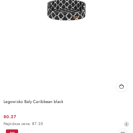
Legowisko Baly Caribbean black
80.27
Cena
Najniższa
Najniższa cena:
87.25
promocyjna:
cena