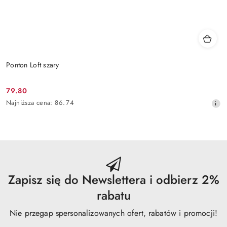
Ponton Loft szary
79.80
Cena
Najniższa
Najniższa cena:
86.74
promocyjna:
cena
z
30
dni
przed
obniżką
Zapisz się do Newslettera i odbierz 2%
rabatu
Nie przegap spersonalizowanych ofert, rabatów i promocji!