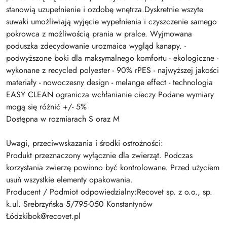
stanowią uzupełnienie i ozdobę wnętrza.Dyskretnie wszyte
suwaki umożliwiają wyjęcie wypełnienia i czyszczenie samego
pokrowca z możliwością prania w pralce. Wyjmowana
poduszka zdecydowanie urozmaica wygląd kanapy. -
podwyższone boki dla maksymalnego komfortu - ekologiczne -
wykonane z recycled polyester - 90% rPES - najwyższej jakości
materiały - nowoczesny design - melange effect - technologia
EASY CLEAN ogranicza wchłanianie cieczy Podane wymiary
mogą się różnić +/- 5%
Dostępna w rozmiarach S oraz M
Uwagi, przeciwwskazania i środki ostrożności:
Produkt przeznaczony wyłącznie dla zwierząt. Podczas
korzystania zwierzę powinno być kontrolowane. Przed użyciem
usuń wszystkie elementy opakowania.
Producent / Podmiot odpowiedzialny:Recovet sp. z o.o., sp.
k.ul. Srebrzyńska 5/795-050 Konstantynów
Łódzkibok@recovet.pl