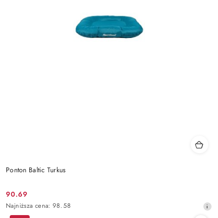
Ponton Baltic Turkus
90.69
Cena
Najniższa
Najniższa cena:
98.58
promocyjna:
cena