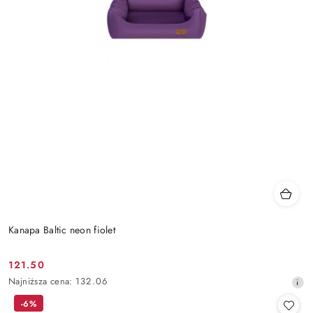
Kanapa Baltic neon fiolet
121.50
Cena
Najniższa
Najniższa cena:
132.06
promocyjna:
cena
-6%
z