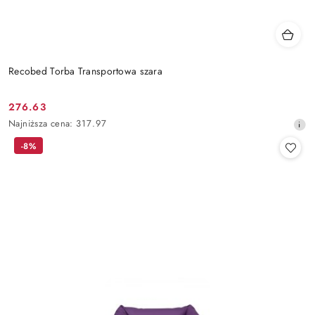
Recobed Torba Transportowa szara
276.63
Cena
Najniższa
Najniższa cena:
317.97
promocyjna:
cena
-8%
z
30
dni
przed
obniżką