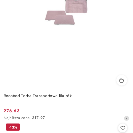
Recobed Torba Transportowa lila róż
276.63
Cena
Najniższa
Najniższa cena:
317.97
promocyjna:
cena
-13%
z