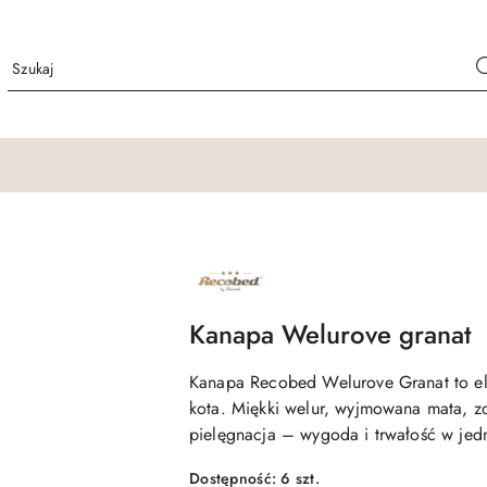
NAZWA
PRODUCENTA:
RECOBED
Kanapa Welurove granat
Kanapa Recobed Welurove Granat to el
kota. Miękki welur, wyjmowana mata, z
pielęgnacja – wygoda i trwałość w jed
Dostępność:
6
szt.