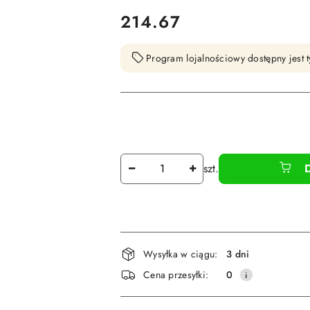
cena:
214.67
Program lojalnościowy dostępny jest t
Ilość
szt.
Dostępność
Wysyłka w ciągu:
3 dni
i
Cena przesyłki:
0
dostawa