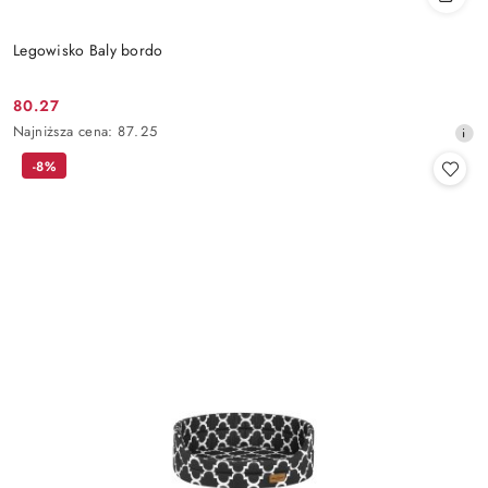
Legowisko Baly bordo
80.27
Cena
Najniższa
Najniższa cena:
87.25
promocyjna:
cena
-8%
z
30
dni
przed
obniżką