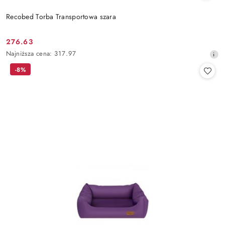
Recobed Torba Transportowa szara
276.63
Cena
Najniższa
Najniższa cena:
317.97
promocyjna:
cena
-8%
z
30
dni
przed
obniżką