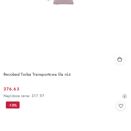
Recobed Torba Transportowa lila róż
276.63
Cena
Najniższa
Najniższa cena:
317.97
promocyjna:
cena
-13%
z
30
dni
przed
obniżką