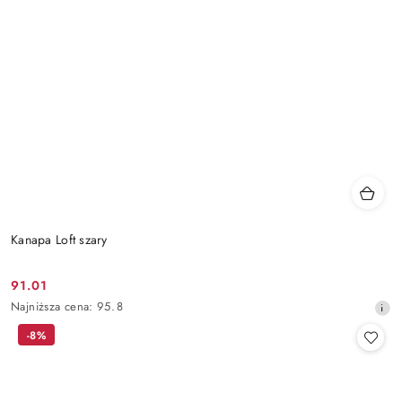
Kanapa Loft szary
91.01
Cena
Najniższa
Najniższa cena:
95.8
promocyjna:
cena
-8%
z
30
dni
przed