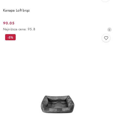
Kanapa Loft brąz
90.05
Cena
Najniższa
Najniższa cena:
95.8
promocyjna:
cena
-5%
z
30
dni
przed
obniżką