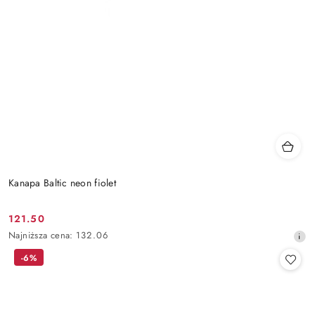
Kanapa Baltic neon fiolet
121.50
Cena
Najniższa
Najniższa cena:
132.06
promocyjna:
cena
-6%
z
30
dni
przed
obniżką