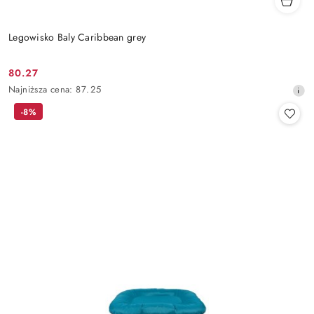
Legowisko Baly Caribbean grey
80.27
Cena
Najniższa
Najniższa cena:
87.25
promocyjna:
cena
-8%
z
30
dni
przed
obniżką