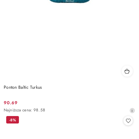
Ponton Baltic Turkus
90.69
Cena
Najniższa
Najniższa cena:
98.58
promocyjna:
cena
-8%
z
30
dni
przed