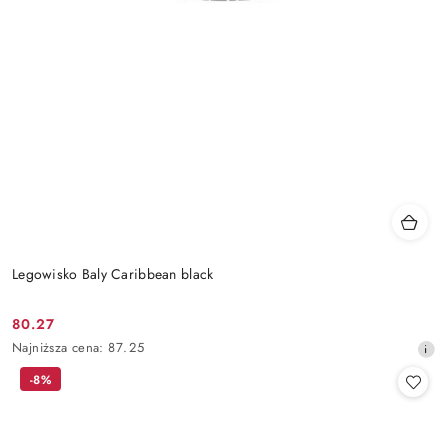
Legowisko Baly Caribbean black
80.27
Cena
Najniższa
Najniższa cena:
87.25
promocyjna:
cena
-8%
z
30
dni
przed