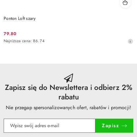
Ponton Loft szary
79.80
Cena
Najniższa
Najniższa cena:
86.74
promocyjna:
cena
z
30
dni
przed
obniżką
Zapisz się do Newslettera i odbierz 2%
rabatu
Nie przegap spersonalizowanych ofert, rabatów i promocji!
Zapisz