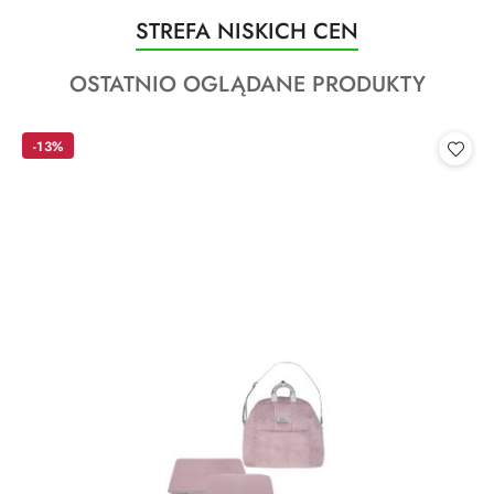
Produkty
STREFA NISKICH CEN
Pomiń karuzelę produktów
o
Produkty
OSTATNIO OGLĄDANE PRODUKTY
statusie:
o
statusie:
-13%