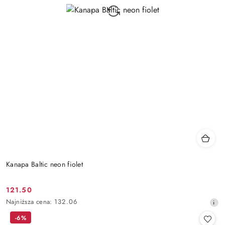
Kanapa Baltic neon fiolet
121.50
Cena
Najniższa
Najniższa cena:
132.06
promocyjna:
cena
-6%
z