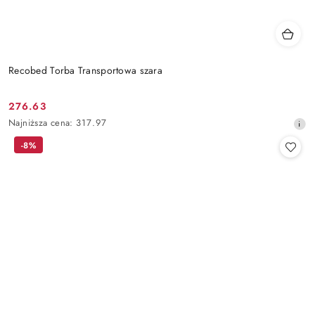
Recobed Torba Transportowa szara
276.63
Cena
Najniższa
Najniższa cena:
317.97
promocyjna:
cena
-8%
z
30
dni
przed
obniżką