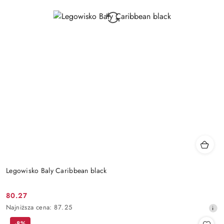
Legowisko Baly Caribbean black
80.27
Cena
Najniższa
Najniższa cena:
87.25
promocyjna:
cena
-8%