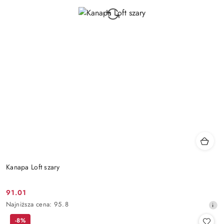
Kanapa Loft szary
91.01
Cena
Najniższa
Najniższa cena:
95.8
promocyjna:
cena
-8%
z