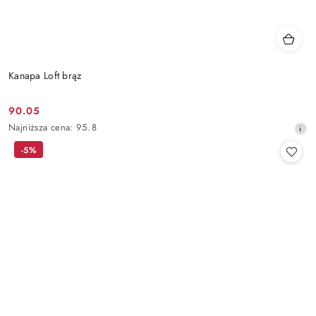
Kanapa Loft brąz
90.05
Cena
Najniższa
Najniższa cena:
95.8
promocyjna:
cena
-5%
z
30
dni
przed
obniżką