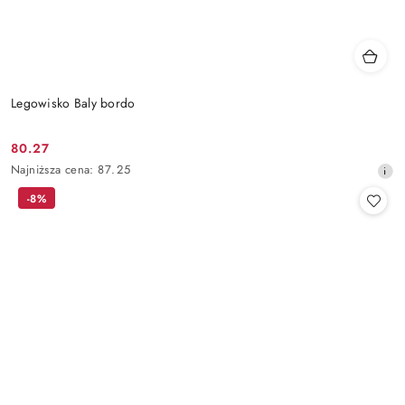
Legowisko Baly bordo
80.27
Cena
Najniższa
Najniższa cena:
87.25
promocyjna:
cena
-8%
z
30
dni
przed
obniżką