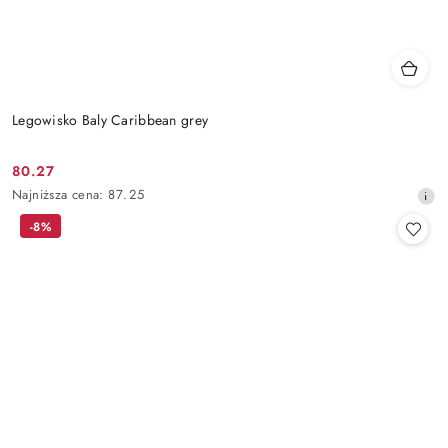
Legowisko Baly Caribbean grey
80.27
Cena
Najniższa
Najniższa cena:
87.25
promocyjna:
cena
-8%
z
30
dni
przed
obniżką