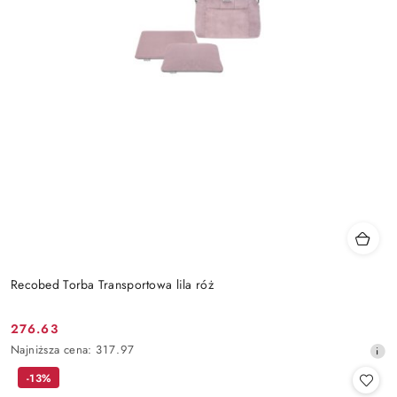
Recobed Torba Transportowa lila róż
276.63
Cena
Najniższa
Najniższa cena:
317.97
promocyjna:
cena
-13%
z
30