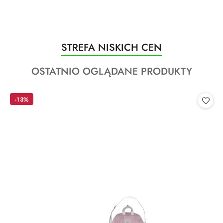
Produkty
STREFA NISKICH CEN
Pomiń karuzelę produktów
o
Produkty
OSTATNIO OGLĄDANE PRODUKTY
statusie:
o
statusie:
-13%