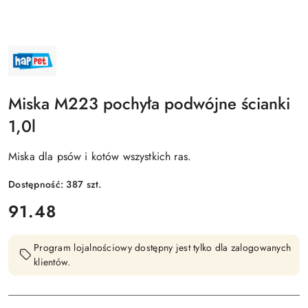
NAZWA
PRODUCENTA:
HAPPET
Miska M223 pochyła podwójne ścianki
1,0l
Miska dla psów i kotów wszystkich ras.
Dostępność:
387
szt.
cena:
91.48
Program lojalnościowy dostępny jest tylko dla zalogowanych
klientów.