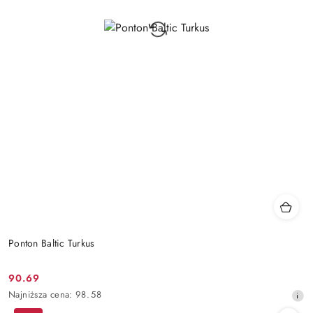
Ponton Baltic Turkus
90.69
Cena
Najniższa
Najniższa cena:
98.58
promocyjna:
cena