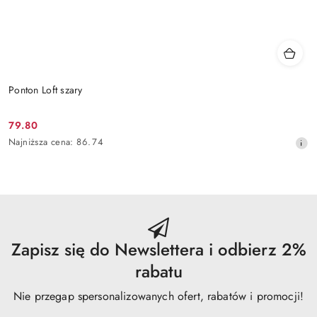
Ponton Loft szary
79.80
Cena
Najniższa
Najniższa cena:
86.74
promocyjna:
cena
z
30
dni
przed
obniżką
Zapisz się do Newslettera i odbierz 2%
rabatu
Nie przegap spersonalizowanych ofert, rabatów i promocji!