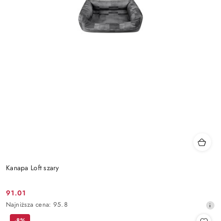
Kanapa Loft szary
91.01
Cena
Najniższa
Najniższa cena:
95.8
promocyjna:
cena
-8%