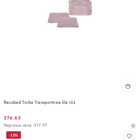
Recobed Torba Transportowa lila róż
276.63
Cena
Najniższa
Najniższa cena:
317.97
promocyjna:
cena
-13%
z