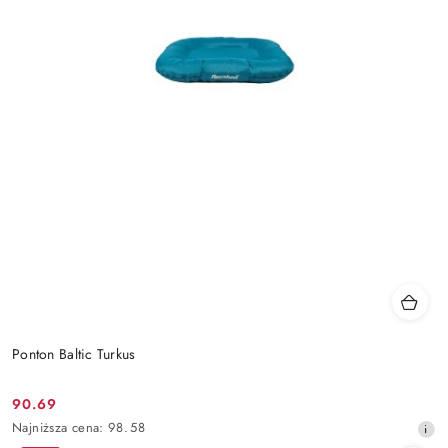
Ponton Baltic Turkus
90.69
Cena
Najniższa
Najniższa cena:
98.58
promocyjna:
cena