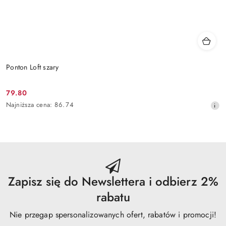
Ponton Loft szary
79.80
Cena
Najniższa
Najniższa cena:
86.74
promocyjna:
cena
z
30
dni
przed
obniżką
Zapisz się do Newslettera i odbierz 2%
rabatu
Nie przegap spersonalizowanych ofert, rabatów i promocji!