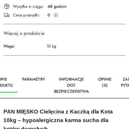
Dostępność
Wysyłka w ciągu:
48 godzin
i
Wyślij
Cena przesyłki:
0
dostawa
Więcej o produkcie
Waga:
10 kg
OPIS
PARAMETRY
INFORMACJE
OPINIE
ZA
DUKTU
DOT.
(0)
PYT
BEZPIECZEŃSTWA
PAN MIĘSKO Cielęcina z Kaczką dla Kota
10kg – hypoalergiczna karma sucha dla
kotów dorosłych