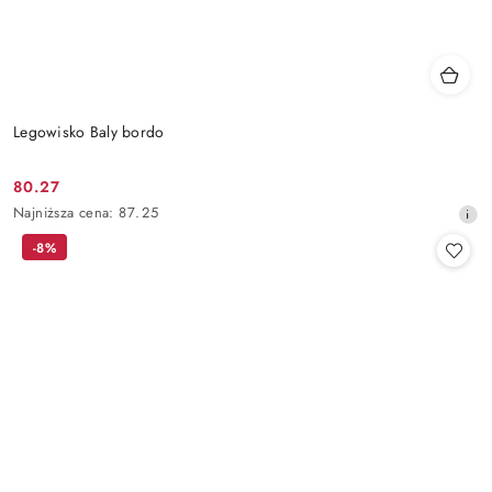
Legowisko Baly bordo
80.27
Cena
Najniższa
Najniższa cena:
87.25
promocyjna:
cena
-8%
z
30
dni
przed
obniżką