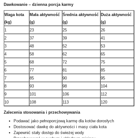
Dawkowanie – dzienna porcja karmy
Waga kota
Mała aktywność
Średnia aktywność
Duża aktywność
(kg)
(g)
(g)
(g)
1
23
25
26
2
37
39
41
3
48
52
53
4
58
62
65
5
68
72
75
6
77
81
85
7
85
90
95
8
93
98
104
9
101
106
112
10
108
113
120
Zalecenia stosowania i przechowywania
Podawać jako pełnoporcjową karmę dla kotów dorosłych
Dostosować dawkę do aktywności i masy ciała kota
Zapewnić stały dostęp do świeżej wody