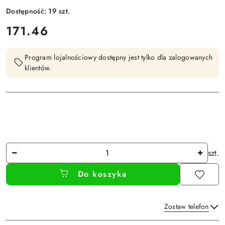
Dostępność:
19
szt.
cena:
171.46
Program lojalnościowy dostępny jest tylko dla zalogowanych
klientów.
Ilość
szt.
Do koszyka
Zostaw telefon