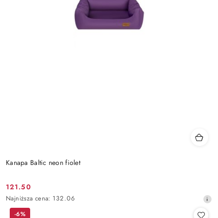
Kanapa Baltic neon fiolet
121.50
Cena
Najniższa
Najniższa cena:
132.06
promocyjna:
cena
-6%
z