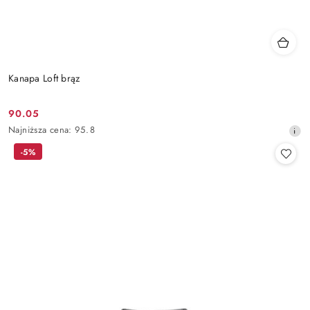
Kanapa Loft brąz
90.05
Cena
Najniższa
Najniższa cena:
95.8
promocyjna:
cena
-5%
z
30
dni
przed
obniżką