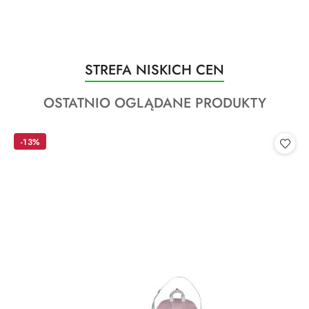
Produkty
STREFA NISKICH CEN
Pomiń karuzelę produktów
o
Produkty
OSTATNIO OGLĄDANE PRODUKTY
statusie:
o
statusie:
-13%