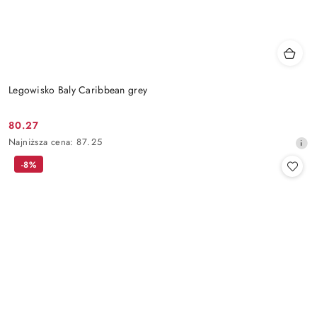
Legowisko Baly Caribbean grey
80.27
Cena
Najniższa
Najniższa cena:
87.25
promocyjna:
cena
-8%
z
30
dni
przed
obniżką