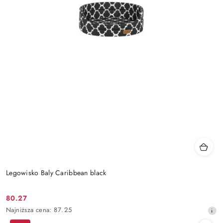
Legowisko Baly Caribbean black
80.27
Cena
Najniższa
Najniższa cena:
87.25
promocyjna:
cena