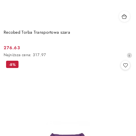
Recobed Torba Transportowa szara
276.63
Cena
Najniższa
Najniższa cena:
317.97
promocyjna:
cena
-8%
z
30
dni
przed
obniżką