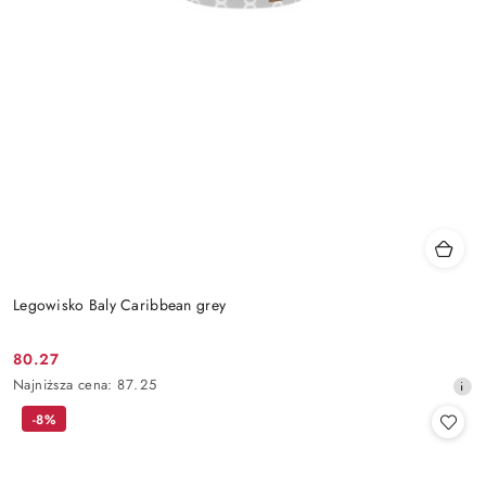
Legowisko Baly Caribbean grey
80.27
Cena
Najniższa
Najniższa cena:
87.25
promocyjna:
cena
-8%
z
30
dni
przed