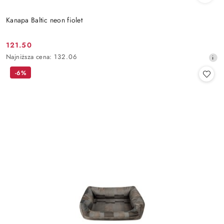
Kanapa Baltic neon fiolet
121.50
Cena
Najniższa
Najniższa cena:
132.06
promocyjna:
cena
-6%
z
30
dni
przed
obniżką