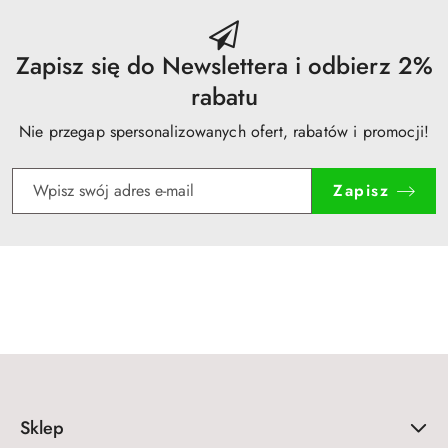
przed
obniżką
Zapisz się do Newslettera i odbierz 2%
rabatu
Nie przegap spersonalizowanych ofert, rabatów i promocji!
Zapisz
Sklep