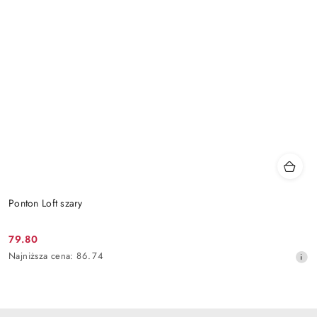
Ponton Loft szary
79.80
Cena
Najniższa
Najniższa cena:
86.74
promocyjna:
cena
z
30
dni