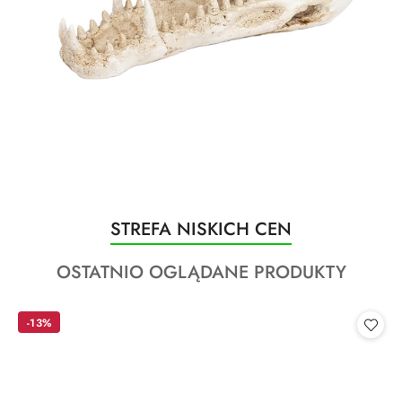
Produkty
STREFA NISKICH CEN
Pomiń karuzelę produktów
o
Produkty
OSTATNIO OGLĄDANE PRODUKTY
statusie:
o
statusie:
-13%