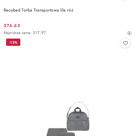
Recobed Torba Transportowa lila róż
276.63
Cena
Najniższa
Najniższa cena:
317.97
promocyjna:
cena
-13%
z
30
dni
przed
obniżką