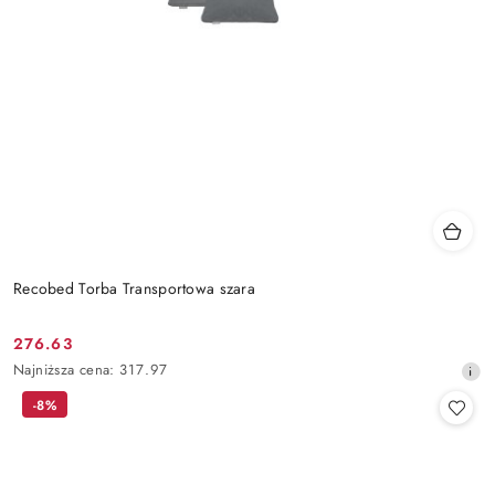
Recobed Torba Transportowa szara
276.63
Cena
Najniższa
Najniższa cena:
317.97
promocyjna:
cena
-8%
z
30
dni
przed
obniżką