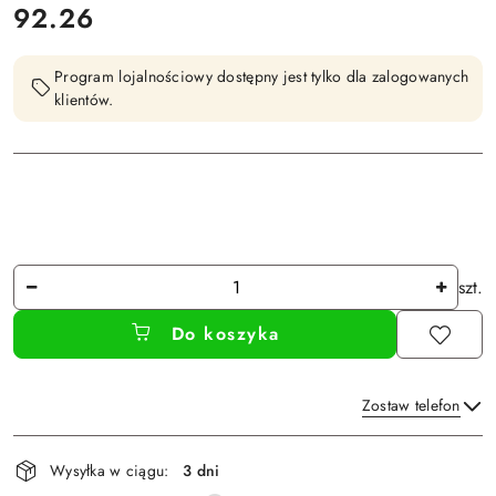
cena:
92.26
Program lojalnościowy dostępny jest tylko dla zalogowanych
klientów.
Ilość
szt.
Do koszyka
Zostaw telefon
Dostępność
Wysyłka w ciągu:
3 dni
i