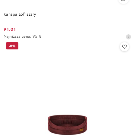
Kanapa Loft szary
91.01
Cena
Najniższa
Najniższa cena:
95.8
promocyjna:
cena
-8%
z
30
dni
przed
obniżką