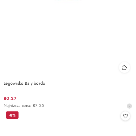
Legowisko Baly bordo
80.27
Cena
Najniższa
Najniższa cena:
87.25
promocyjna:
cena
-8%
z
30
dni
przed