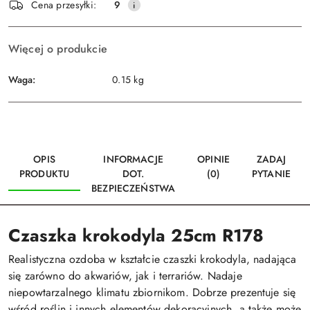
Wyślij
Cena przesyłki:
9
dostawa
Więcej o produkcie
Waga:
0.15 kg
OPIS
INFORMACJE
OPINIE
ZADAJ
PRODUKTU
DOT.
(0)
PYTANIE
BEZPIECZEŃSTWA
Czaszka krokodyla 25cm R178
Realistyczna ozdoba w kształcie czaszki krokodyla, nadająca
się zarówno do akwariów, jak i terrariów. Nadaje
niepowtarzalnego klimatu zbiornikom. Dobrze prezentuje się
wśród roślin i innych elementów dekoracyjnych, a także może