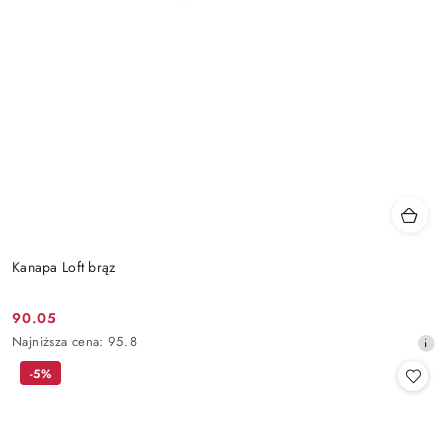
Kanapa Loft brąz
90.05
Cena
Najniższa
Najniższa cena:
95.8
promocyjna:
cena
-5%
z
30
dni
przed