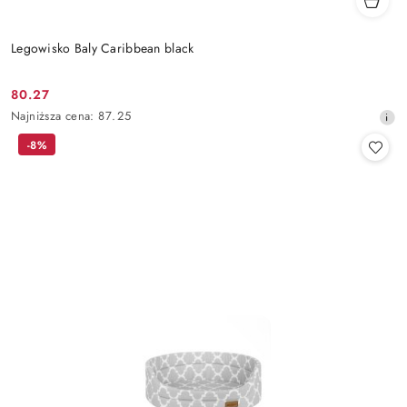
Legowisko Baly Caribbean black
80.27
Cena
Najniższa
Najniższa cena:
87.25
promocyjna:
cena
-8%
z
30
dni
przed
obniżką