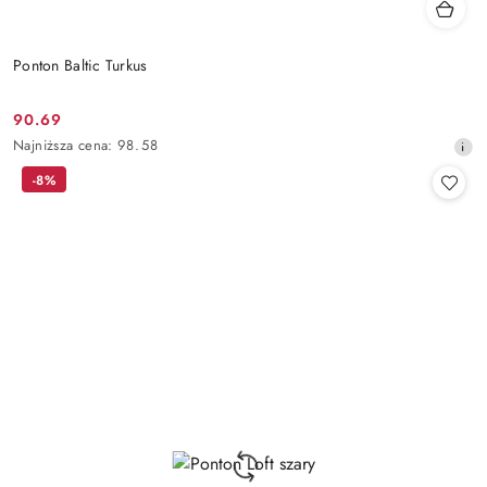
Ponton Baltic Turkus
90.69
Cena
Najniższa
Najniższa cena:
98.58
promocyjna:
cena
-8%
z
30
dni
przed
obniżką