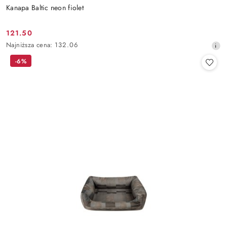
Kanapa Baltic neon fiolet
121.50
Cena
Najniższa
Najniższa cena:
132.06
promocyjna:
cena
-6%
z
30
dni
przed
obniżką