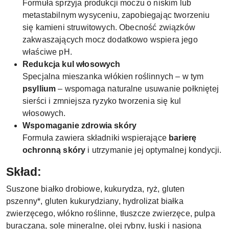
Formuła sprzyja produkcji moczu o niskim lub
metastabilnym wysyceniu, zapobiegając tworzeniu
się kamieni struwitowych. Obecność związków
zakwaszających mocz dodatkowo wspiera jego
właściwe pH.
Redukcja kul włosowych
Specjalna mieszanka włókien roślinnych – w tym
psyllium
– wspomaga naturalne usuwanie połkniętej
sierści i zmniejsza ryzyko tworzenia się kul
włosowych.
Wspomaganie zdrowia skóry
Formuła zawiera składniki wspierające
barierę
ochronną skóry
i utrzymanie jej optymalnej kondycji.
Skład:
Suszone białko drobiowe, kukurydza, ryż, gluten
pszenny*, gluten kukurydziany, hydrolizat białka
zwierzęcego, włókno roślinne, tłuszcze zwierzęce, pulpa
buraczana, sole mineralne, olej rybny, łuski i nasiona