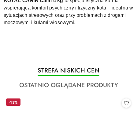
ROYAL CANIN Calm 4 kg
to specjalistyczna karma
wspierająca komfort psychiczny i fizyczny kota – idealna w
sytuacjach stresowych oraz przy problemach z drogami
moczowymi i kulami włosowymi.
Produkty
STREFA NISKICH CEN
Pomiń karuzelę produktów
o
Produkty
OSTATNIO OGLĄDANE PRODUKTY
statusie:
o
statusie:
-13%