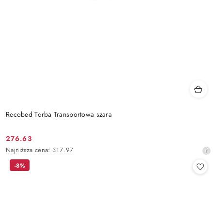
Recobed Torba Transportowa szara
276.63
Cena
Najniższa
Najniższa cena:
317.97
promocyjna:
cena
-8%
z
30
dni
przed
obniżką