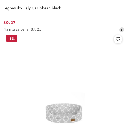
Legowisko Baly Caribbean black
80.27
Cena
Najniższa
Najniższa cena:
87.25
promocyjna:
cena
-8%
z
30
dni
przed
obniżką