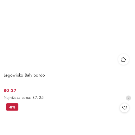
Legowisko Baly bordo
80.27
Cena
Najniższa
Najniższa cena:
87.25
promocyjna:
cena
-8%
z
30
dni
przed
obniżką