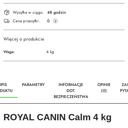
Dostępność
Wysyłka w ciągu:
48 godzin
i
Wyślij
Cena przesyłki:
0
dostawa
Więcej o produkcie
Waga:
4 kg
OPIS
PARAMETRY
INFORMACJE
OPINIE
ZA
DUKTU
DOT.
(0)
PYT
BEZPIECZEŃSTWA
ROYAL CANIN Calm 4 kg