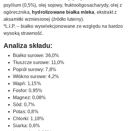
psyllium (0,5%), olej sojowy, fruktooligosacharydy, olej z
ogórecznika,
hydrolizowane białka mleka
, ekstrakt z
aksamitki wzniesionej (źródło luteiny).
*L.I.P. – białko wyselekcjonowane ze względu na bardzo
wysoką strawność.
Analiza składu:
Białko surowe: 36,0%
Tłuszcze surowe: 11,0%
Popiół surowy: 7,8%
Włókno surowe: 4,2%
Wapń: 1,15%
Fosfor: 0,95%
Magnez: 0,08%
Sód: 0,7%
Potas: 0,8%
Chlorki: 1,18%
Siarka: 0,6%