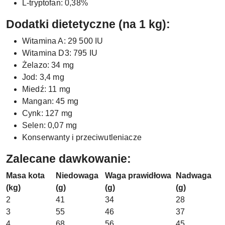
L-tryptofan: 0,38%
Dodatki dietetyczne (na 1 kg):
Witamina A: 29 500 IU
Witamina D3: 795 IU
Żelazo: 34 mg
Jod: 3,4 mg
Miedź: 11 mg
Mangan: 45 mg
Cynk: 127 mg
Selen: 0,07 mg
Konserwanty i przeciwutleniacze
Zalecane dawkowanie:
Masa kota
Niedowaga
Waga prawidłowa
Nadwaga
(kg)
(g)
(g)
(g)
2
41
34
28
3
55
46
37
4
68
56
45