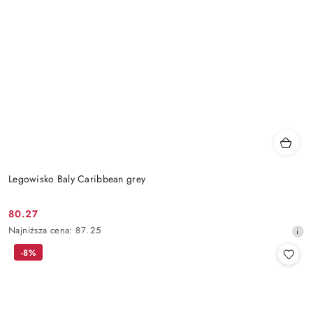
Legowisko Baly Caribbean grey
80.27
Cena
Najniższa
Najniższa cena:
87.25
promocyjna:
cena
-8%
z
30
dni
przed
obniżką