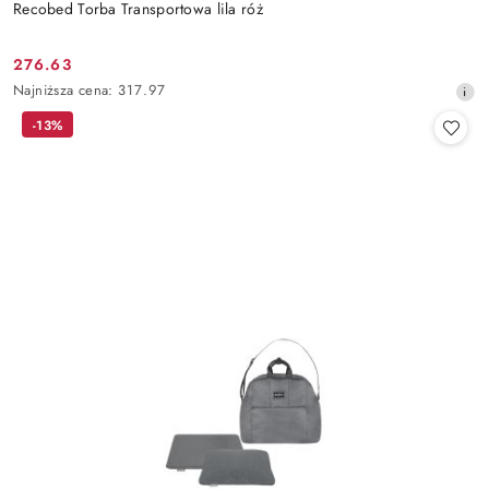
Recobed Torba Transportowa lila róż
276.63
Cena
Najniższa
Najniższa cena:
317.97
promocyjna:
cena
-13%
z
30
dni
przed
obniżką