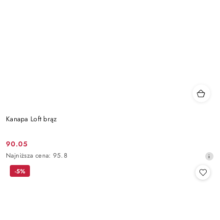
Kanapa Loft brąz
90.05
Cena
Najniższa
Najniższa cena:
95.8
promocyjna:
cena
-5%
z
30
dni
przed
obniżką