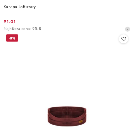
Kanapa Loft szary
91.01
Cena
Najniższa
Najniższa cena:
95.8
promocyjna:
cena
-8%
z
30
dni
przed
obniżką