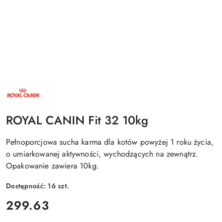
NAZWA
PRODUCENTA:
ROYAL
CANIN
ROYAL CANIN Fit 32 10kg
Pełnoporcjowa sucha karma dla kotów powyżej 1 roku życia,
o umiarkowanej aktywności, wychodzących na zewnątrz.
Opakowanie zawiera 10kg.
Dostępność:
16
szt.
cena:
299.63