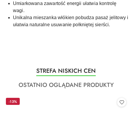
Umiarkowana zawartość energii ułatwia kontrolę
wagi.
Unikalna mieszanka włókien pobudza pasaż jelitowy i
ułatwia naturalne usuwanie połkniętej sierści.
Produkty
STREFA NISKICH CEN
Pomiń karuzelę produktów
o
Produkty
OSTATNIO OGLĄDANE PRODUKTY
statusie:
o
statusie:
-13%