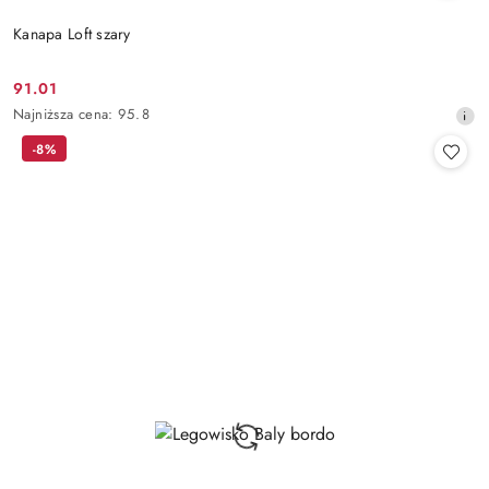
Kanapa Loft szary
91.01
Cena
Najniższa
Najniższa cena:
95.8
promocyjna:
cena
-8%
z
30
dni
przed
obniżką