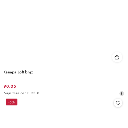
Kanapa Loft brąz
90.05
Cena
Najniższa
Najniższa cena:
95.8
promocyjna:
cena
-5%
z
30
dni
przed
obniżką