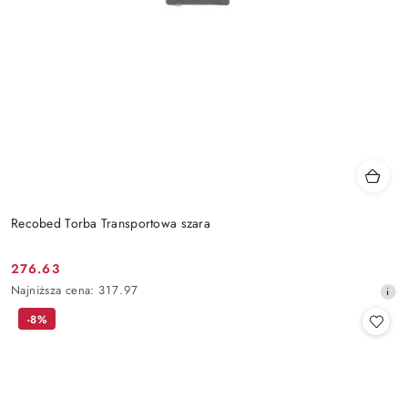
Recobed Torba Transportowa szara
276.63
Cena
Najniższa
Najniższa cena:
317.97
promocyjna:
cena
-8%
z
30
dni
przed
obniżką