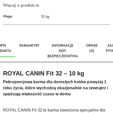
Więcej o produkcie
Waga:
10 kg
OPIS
PARAMETRY
INFORMACJE
OPINIE
ZA
DUKTU
DOT.
(0)
PYT
BEZPIECZEŃSTWA
ROYAL CANIN Fit 32 – 10 kg
Pełnoporcjowa karma dla dorosłych kotów powyżej 1
roku życia, które wychodzą okazjonalnie na zewnątrz i
spędzają większość czasu w domu
ROYAL CANIN Fit 32 to karma stworzona specjalnie dla