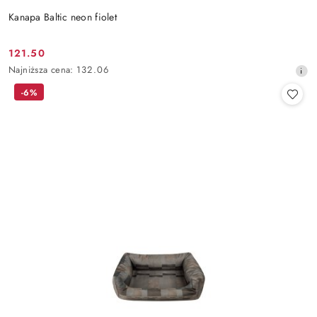
Kanapa Baltic neon fiolet
121.50
Cena
Najniższa
Najniższa cena:
132.06
promocyjna:
cena
-6%
z
30
dni
przed
obniżką