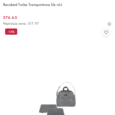
Recobed Torba Transportowa lila róż
276.63
Cena
Najniższa
Najniższa cena:
317.97
promocyjna:
cena
-13%
z
30
dni
przed
obniżką