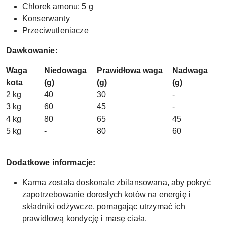
Chlorek amonu: 5 g
Konserwanty
Przeciwutleniacze
Dawkowanie:
Waga
Niedowaga
Prawidłowa waga
Nadwaga
kota
(g)
(g)
(g)
2 kg
40
30
-
3 kg
60
45
-
4 kg
80
65
45
5 kg
-
80
60
Dodatkowe informacje:
Karma została doskonale zbilansowana, aby pokryć
zapotrzebowanie dorosłych kotów na energię i
składniki odżywcze, pomagając utrzymać ich
prawidłową kondycję i masę ciała.