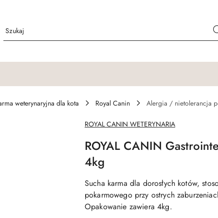
arma weterynaryjna dla kota
Royal Canin
Alergia / nietolerancja
NAZWA
ROYAL CANIN WETERYNARIA
PRODUCENTA:
ROYAL CANIN Gastrointes
4kg
Sucha karma dla dorosłych kotów, sto
pokarmowego przy ostrych zaburzeniach
Opakowanie zawiera 4kg.