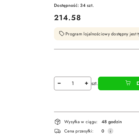
Dostępność:
34
szt.
cena:
214.58
Program lojalnościowy dostępny jest t
Ilość
szt.
Dostępność
Wysyłka w ciągu:
48 godzin
i
Cena przesyłki:
0
dostawa