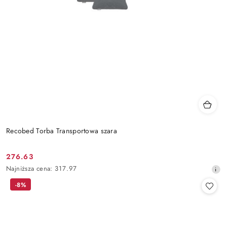
Recobed Torba Transportowa szara
276.63
Cena
Najniższa
Najniższa cena:
317.97
promocyjna:
cena
-8%
z
30
dni
przed
obniżką