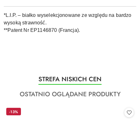
*L.I.P. – białko wyselekcjonowane ze względu na bardzo
wysoką strawność.
**Patent Nr EP1146870 (Francja).
Produkty
STREFA NISKICH CEN
Pomiń karuzelę produktów
o
Produkty
OSTATNIO OGLĄDANE PRODUKTY
statusie:
o
statusie:
-13%