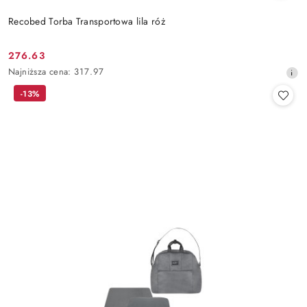
Recobed Torba Transportowa lila róż
276.63
Cena
Najniższa
Najniższa cena:
317.97
promocyjna:
cena
-13%
z
30
dni
przed
obniżką