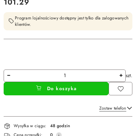
cena:
101.29
Program lojalnościowy dostępny jest tylko dla zalogowanych
klientów.
Ilość
szt.
Do koszyka
Zostaw telefon
Dostępność
Wysyłka w ciągu:
48 godzin
i
Wyślij
Cena przesyłki:
0