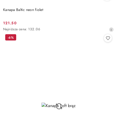
Kanapa Baltic neon fiolet
121.50
Cena
Najniższa
Najniższa cena:
132.06
promocyjna:
cena
-6%
z
30
dni
przed
obniżką