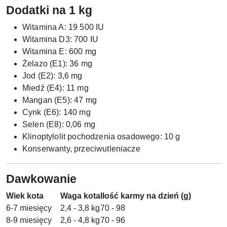
Dodatki na 1 kg
Witamina A: 19 500 IU
Witamina D3: 700 IU
Witamina E: 600 mg
Żelazo (E1): 36 mg
Jod (E2): 3,6 mg
Miedź (E4): 11 mg
Mangan (E5): 47 mg
Cynk (E6): 140 mg
Selen (E8): 0,06 mg
Klinoptylolit pochodzenia osadowego: 10 g
Konserwanty, przeciwutleniacze
Dawkowanie
Wiek kota
Waga kota
Ilość karmy na dzień (g)
6-7 miesięcy
2,4 - 3,8 kg
70 - 98
8-9 miesięcy
2,6 - 4,8 kg
70 - 96