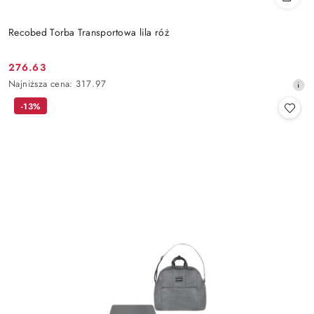
Recobed Torba Transportowa lila róż
276.63
Cena
Najniższa
Najniższa cena:
317.97
promocyjna:
cena
-13%
z
30
dni
przed
obniżką