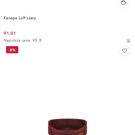
Kanapa Loft szary
91.01
Cena
Najniższa
Najniższa cena:
95.8
promocyjna:
cena
-8%
z
30
dni
przed
obniżką