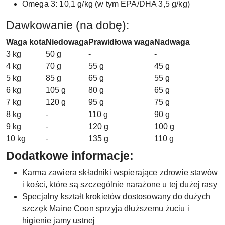
Omega 3: 10,1 g/kg (w tym EPA/DHA 3,5 g/kg)
Dawkowanie (na dobę):
Waga kota
Niedowaga
Prawidłowa waga
Nadwaga
3 kg
50 g
-
-
4 kg
70 g
55 g
45 g
5 kg
85 g
65 g
55 g
6 kg
105 g
80 g
65 g
7 kg
120 g
95 g
75 g
8 kg
-
110 g
90 g
9 kg
-
120 g
100 g
10 kg
-
135 g
110 g
Dodatkowe informacje:
Karma zawiera składniki wspierające zdrowie stawów
i kości, które są szczególnie narażone u tej dużej rasy
Specjalny kształt krokietów dostosowany do dużych
szczęk Maine Coon sprzyja dłuższemu żuciu i
higienie jamy ustnej