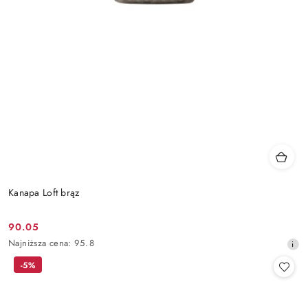
Kanapa Loft brąz
90.05
Cena
Najniższa
Najniższa cena:
95.8
promocyjna:
cena
-5%
z
30
dni
przed