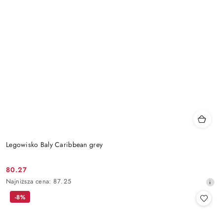
Legowisko Baly Caribbean grey
80.27
Cena
Najniższa
Najniższa cena:
87.25
promocyjna:
cena
-8%
z
30
dni