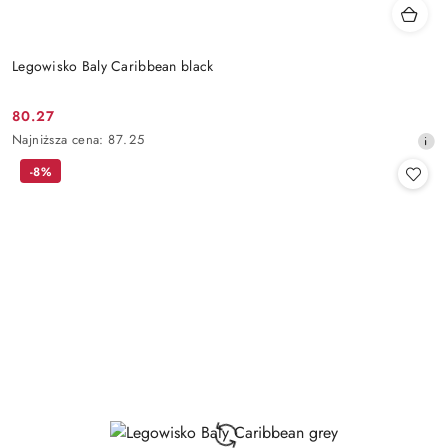
Legowisko Baly Caribbean black
80.27
Cena
Najniższa
Najniższa cena:
87.25
promocyjna:
cena
-8%
z
30
dni
przed
obniżką