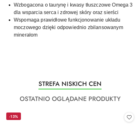
Wzbogacona o taurynę i kwasy tłuszczowe Omega 3
dla wsparcia serca i zdrowej skóry oraz sierści
Wspomaga prawidłowe funkcjonowanie układu
moczowego dzięki odpowiednio zbilansowanym
minerałom
Produkty
STREFA NISKICH CEN
Pomiń karuzelę produktów
o
Produkty
OSTATNIO OGLĄDANE PRODUKTY
statusie:
o
statusie:
-13%