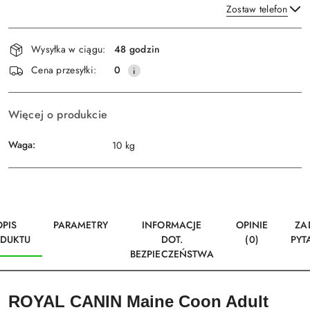
Zostaw telefon
Dostępność
Wysyłka w ciągu:
48 godzin
i
Wyślij
Cena przesyłki:
0
dostawa
Więcej o produkcie
Waga:
10 kg
OPIS
PARAMETRY
INFORMACJE
OPINIE
ZA
DUKTU
DOT.
(0)
PYT
BEZPIECZEŃSTWA
ROYAL CANIN Maine Coon Adult