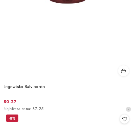
Legowisko Baly bordo
80.27
Cena
Najniższa
Najniższa cena:
87.25
promocyjna:
cena
-8%
z
30
dni