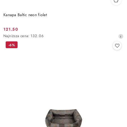
Kanapa Baltic neon fiolet
121.50
Cena
Najniższa
Najniższa cena:
132.06
promocyjna:
cena
-6%
z
30
dni
przed
obniżką