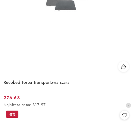
Recobed Torba Transportowa szara
276.63
Cena
Najniższa
Najniższa cena:
317.97
promocyjna:
cena
-8%
z
30
dni
przed