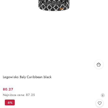
Legowisko Baly Caribbean black
80.27
Cena
Najniższa
Najniższa cena:
87.25
promocyjna:
cena
-8%
z
30