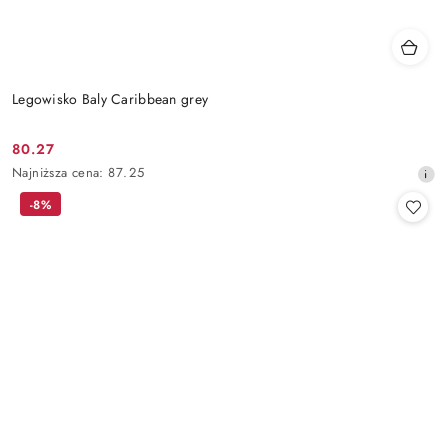
Legowisko Baly Caribbean grey
80.27
Cena
Najniższa
Najniższa cena:
87.25
promocyjna:
cena
-8%
z
30
dni
przed
obniżką