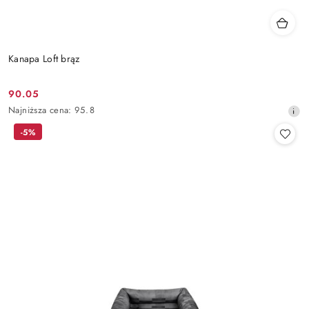
Kanapa Loft brąz
90.05
Cena
Najniższa
Najniższa cena:
95.8
promocyjna:
cena
-5%
z
30
dni
przed
obniżką