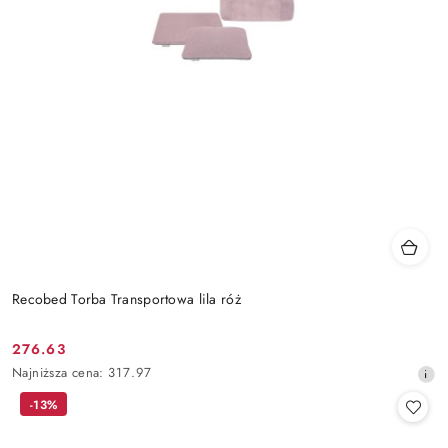
Recobed Torba Transportowa lila róż
276.63
Cena
Najniższa
Najniższa cena:
317.97
promocyjna:
cena
-13%
z
30
dni