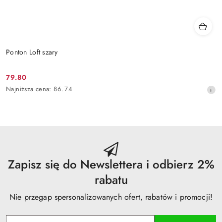
Ponton Loft szary
79.80
Cena
Najniższa
Najniższa cena:
86.74
promocyjna:
cena
z
30
dni
przed
obniżką
Zapisz się do Newslettera i odbierz 2%
rabatu
Nie przegap spersonalizowanych ofert, rabatów i promocji!