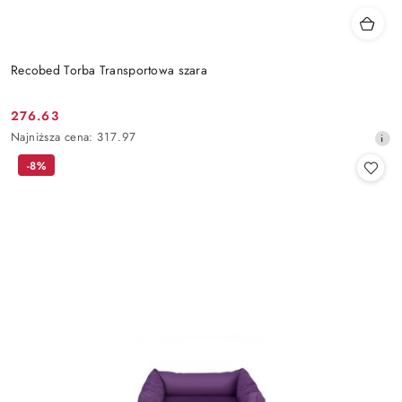
Recobed Torba Transportowa szara
276.63
Cena
Najniższa
Najniższa cena:
317.97
promocyjna:
cena
-8%
z
30
dni
przed
obniżką