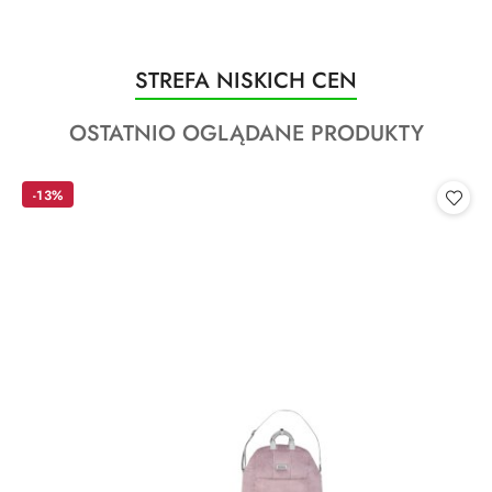
Produkty
STREFA NISKICH CEN
Pomiń karuzelę produktów
o
Produkty
OSTATNIO OGLĄDANE PRODUKTY
statusie:
o
statusie:
-13%