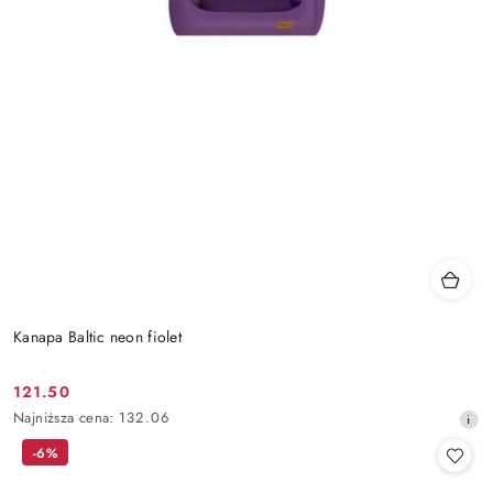
Kanapa Baltic neon fiolet
121.50
Cena
Najniższa
Najniższa cena:
132.06
promocyjna:
cena
-6%
z
30