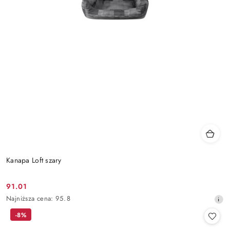
Kanapa Loft szary
91.01
Cena
Najniższa
Najniższa cena:
95.8
promocyjna:
cena
-8%
z
30