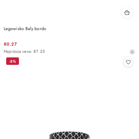
Legowisko Baly bordo
80.27
Cena
Najniższa
Najniższa cena:
87.25
promocyjna:
cena
-8%
z
30
dni
przed
obniżką