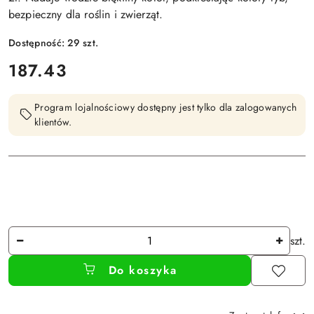
bezpieczny dla roślin i zwierząt.
Dostępność:
29
szt.
cena:
187.43
Program lojalnościowy dostępny jest tylko dla zalogowanych
klientów.
Ilość
szt.
Do koszyka