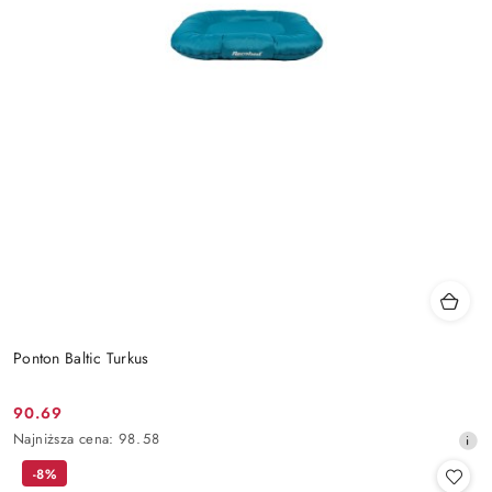
Ponton Baltic Turkus
90.69
Cena
Najniższa
Najniższa cena:
98.58
promocyjna:
cena
-8%
z