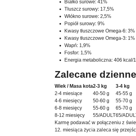
Białko surowe: 41%
Tłuszcz surowy: 17,5%
Włókno surowe: 2,5%
Popiół surowy: 9%
Kwasy tłuszczowe Omega-6: 3%
Kwasy tłuszczowe Omega-3: 1%
Wapń: 1,9%
Fosfor: 1,5%
Energia metaboliczna: 406 kcal/
Zalecane dzienne
Wiek / Masa kota
2-3 kg
3-4 kg
2-4 miesiące
40-50 g
45-55 g
4-6 miesięcy
50-60 g
55-70 g
6-8 miesięcy
55-60 g
65-70 g
8-12 miesięcy
55/ADULT
65/ADUL
Karmę podawać w połączeniu z śwież
12. miesiąca życia zaleca się przejś