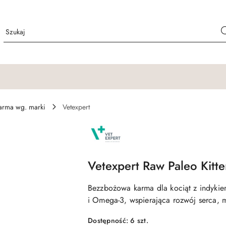
arma wg. marki
Vetexpert
NAZWA
PRODUCENTA:
RAW
PALEO
Vetexpert Raw Paleo Kitt
Bezzbożowa karma dla kociąt z indykie
i Omega-3, wspierająca rozwój serca, 
Dostępność:
6
szt.