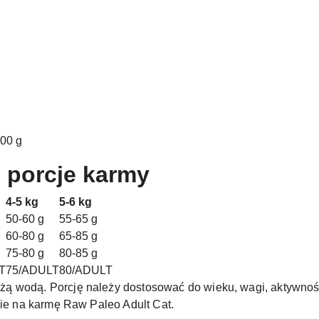
100 g
 porcje karmy
4-5 kg
5-6 kg
50-60 g
55-65 g
60-80 g
65-85 g
75-80 g
80-85 g
T
75/ADULT
80/ADULT
ą wodą. Porcję należy dostosować do wieku, wagi, aktywnośc
cie na karmę Raw Paleo Adult Cat.