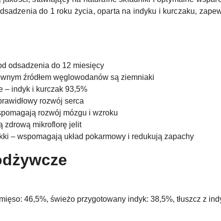
dsadzenia do 1 roku życia, oparta na indyku i kurczaku, zap
od odsadzenia do 12 miesięcy
łównym źródłem węglowodanów są ziemniaki
e – indyk i kurczak 93,5%
prawidłowy rozwój serca
pomagają rozwój mózgu i wzroku
 zdrową mikroflorę jelit
ukki – wspomagają układ pokarmowy i redukują zapachy
 odżywcze
ięso: 46,5%, świeżo przygotowany indyk: 38,5%, tłuszcz z indy