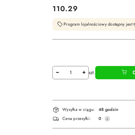
cena:
110.29
Program lojalnościowy dostępny jest t
Ilość
szt.
Dostępność
Wysyłka w ciągu:
48 godzin
i
Cena przesyłki:
0
dostawa