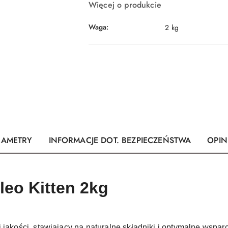
Więcej o produkcie
Waga:
2 kg
RAMETRY
INFORMACJE DOT. BEZPIECZEŃSTWA
OPINI
leo Kitten 2kg
 jakości, stawiający na naturalne składniki i optymalne wspar