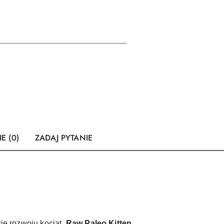
E (0)
ZADAJ PYTANIE
cie rozwoju kociąt.
Raw Paleo Kitten