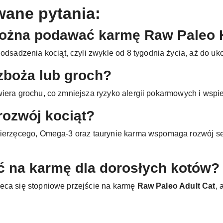
wane pytania:
ożna podawać karmę Raw Paleo K
adzenia kociąt, czyli zwykle od 8 tygodnia życia, aż do uk
zboża lub groch?
iera grochu, co zmniejsza ryzyko alergii pokarmowych i wspie
rozwój kociąt?
zwierzęcego, Omega-3 oraz taurynie karma wspomaga rozwój s
ść na karmę dla dorosłych kotów?
eca się stopniowe przejście na karmę
Raw Paleo Adult Cat
,