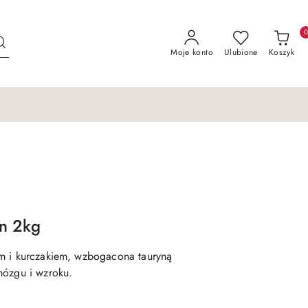
Moje konto
Ulubione
Koszyk
en 2kg
m i kurczakiem, wzbogacona tauryną
mózgu i wzroku.