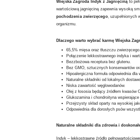
Wiejska Zagroda Indyk z Jagnięciną
to peł
wartościową jagnięciną zapewnia wysoką sm
pochodzenia zwierzęcego
, uzupełnionych 
organizmu.
Dlaczego warto wybrać karmę Wiejska Zagr
65,5% mięsa oraz tłuszczu zwierzęcego
Połączenie lekkostrawnego indyka i wart
Bezzbożowa receptura bez glutenu.
Bez GMO, sztucznych konserwantów ora
Hipoalergiczna formuła odpowiednia dla
Naturalne składniki od lokalnych dostawc
Niska zawartość węglowodanów.
Olej z łososia będący źródłem kwasów 
Glukozamina i chondroityna wspierające 
Przejrzysty skład oparty na wysokiej ja
Odpowiednia dla dorosłych psów wszystk
Naturalne składniki dla zdrowia i doskonał
Indyk – lekkostrawne źródło pełnowartościowe