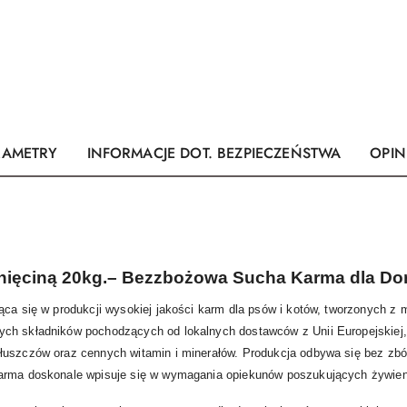
RAMETRY
INFORMACJE DOT. BEZPIECZEŃSTWA
OPINI
gnięciną 20kg.– Bezzbożowa Sucha Karma dla Do
ąca się w produkcji wysokiej jakości karm dla psów i kotów, tworzonych z 
ch składników pochodzących od lokalnych dostawców z Unii Europejskiej, 
łuszczów oraz cennych witamin i minerałów. Produkcja odbywa się bez zb
karma doskonale wpisuje się w wymagania opiekunów poszukujących żywien