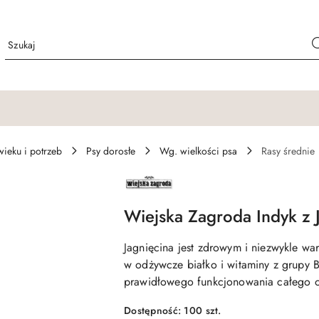
ieku i potrzeb
Psy dorosłe
Wg. wielkości psa
Rasy średnie
NAZWA
PRODUCENTA:
WIEJSKA
ZAGRODA
Wiejska Zagroda Indyk z 
Jagnięcina jest zdrowym i niezwykle wa
w odżywcze białko i witaminy z grupy B
prawidłowego funkcjonowania całego 
Dostępność:
100
szt.