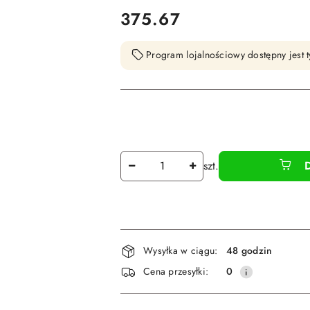
cena:
375.67
Program lojalnościowy dostępny jest t
Ilość
szt.
Dostępność
Wysyłka w ciągu:
48 godzin
i
Cena przesyłki:
0
dostawa