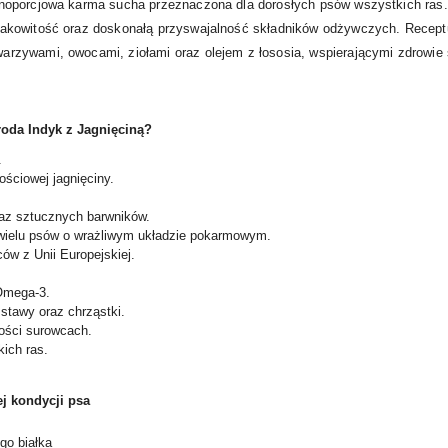
noporcjowa karma sucha przeznaczona dla dorosłych psów wszystkich ras.
akowitość oraz doskonałą przyswajalność składników odżywczych. Recept
warzywami, owocami, ziołami oraz olejem z łososia, wspierającymi zdrowie 
oda Indyk z Jagnięciną?
.
ościowej jagnięciny.
z sztucznych barwników.
 wielu psów o wrażliwym układzie pokarmowym.
ów z Unii Europejskiej.
Omega-3.
stawy oraz chrząstki.
kości surowcach.
ich ras.
ej kondycji psa
go białka