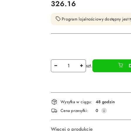
cena:
326.16
Program lojalnościowy dostępny jest t
Ilość
szt.
Dostępność
Wysyłka w ciągu:
48 godzin
i
Cena przesyłki:
0
dostawa
Więcej o produkcie