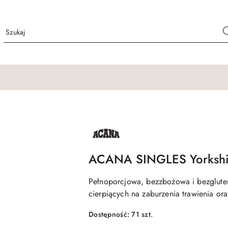
NAZWA
PRODUCENTA:
ACANA
ACANA SINGLES Yorkshir
Pełnoporcjowa, bezzbożowa i bezglute
cierpiących na zaburzenia trawienia or
Dostępność:
71
szt.