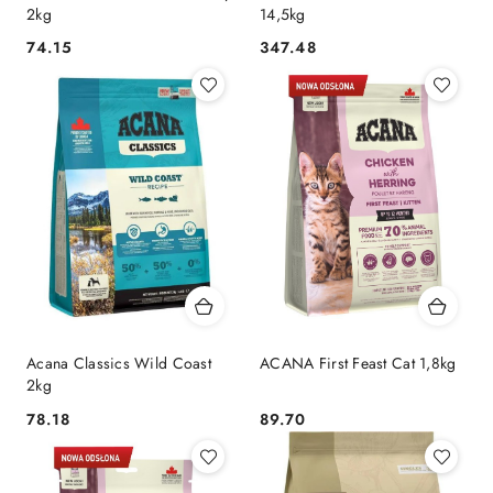
2kg
14,5kg
74.15
347.48
Cena:
Cena:
Acana Classics Wild Coast
ACANA First Feast Cat 1,8kg
2kg
78.18
89.70
Cena:
Cena: