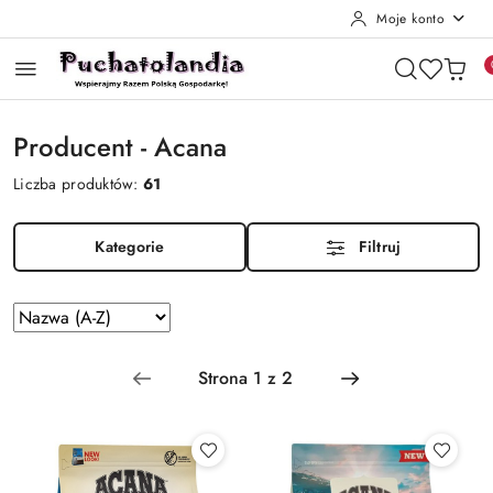
Moje konto
Przejdź do treści głównej
Przejdź do wyszukiwarki
Przejdź do moje konto
Przejdź do menu głównego
Przejdź do stopki
Producent - Acana
Liczba produktów:
61
Kategorie
Filtruj
Zastosowano
Sortuj
według
sortowanie:
Nazwa
(A-
Z).