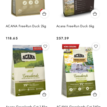
ACANA Free-Run Duck 2kg
Acana Free-Run Duck 6kg
118.65
257.39
Cena:
Cena:
Acana Grasslands Cat 1,8kg
ACANA Grasslands Cat 340g