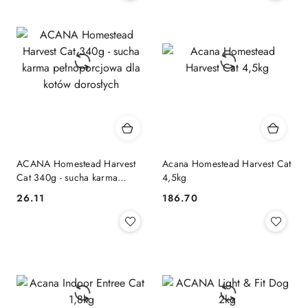
ACANA Homestead Harvest
Acana Homestead Harvest Cat
Cat 340g - sucha karma
4,5kg
pełnoporcjowa dla kotów
26.11
186.70
Cena:
Cena:
dorosłych