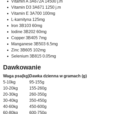
Vitamin A 3A672A 14500 j.m
Vitamin D3 3A671 1250 j.m
Vitamin E 3A700 100mg
L-karnityna 125mg
Iron 3B103 60mg
Iodine 3B202 60mg
Copper 3B405 7mg
Manganese 3B503 6.5mg
Zinc 3B605 102mg
Selenium 3B815 0.05mg
Dawkowanie
Waga psa(kg)
Dawka dzienna w gramach (g)
5-10kg
95-155g
10-20kg
155-260g
20-30kg
260-350g
30-40kg
350-450g
40-60kg
450-600g
60-80kg
600-750g