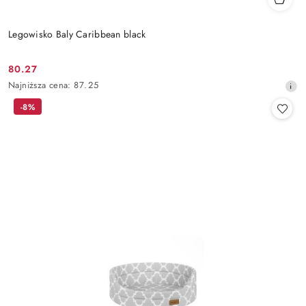
Legowisko Baly Caribbean black
80.27
Cena
Najniższa
Najniższa cena:
87.25
promocyjna:
cena
-8%
z
30
dni
przed
obniżką