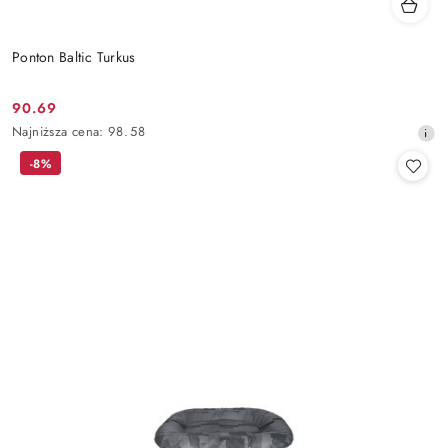
Ponton Baltic Turkus
90.69
Cena
Najniższa
Najniższa cena:
98.58
promocyjna:
cena
-8%
z
30
dni
przed
obniżką