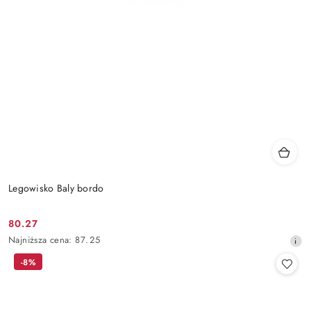
Legowisko Baly bordo
80.27
Cena
Najniższa
Najniższa cena:
87.25
promocyjna:
cena
-8%
z
30
dni
przed