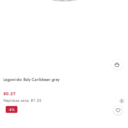
Legowisko Baly Caribbean grey
80.27
Cena
Najniższa
Najniższa cena:
87.25
promocyjna:
cena
-8%
z
30
dni
przed