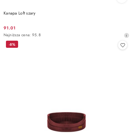
Kanapa Loft szary
91.01
Cena
Najniższa
Najniższa cena:
95.8
promocyjna:
cena
-8%
z
30
dni
przed
obniżką