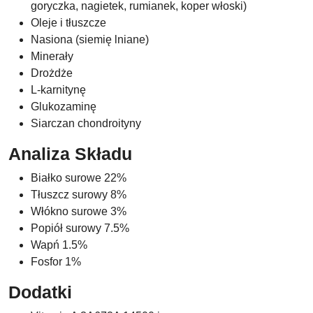
goryczka, nagietek, rumianek, koper włoski)
Oleje i tłuszcze
Nasiona (siemię lniane)
Minerały
Drożdże
L-karnitynę
Glukozaminę
Siarczan chondroityny
Analiza Składu
Białko surowe 22%
Tłuszcz surowy 8%
Włókno surowe 3%
Popiół surowy 7.5%
Wapń 1.5%
Fosfor 1%
Dodatki