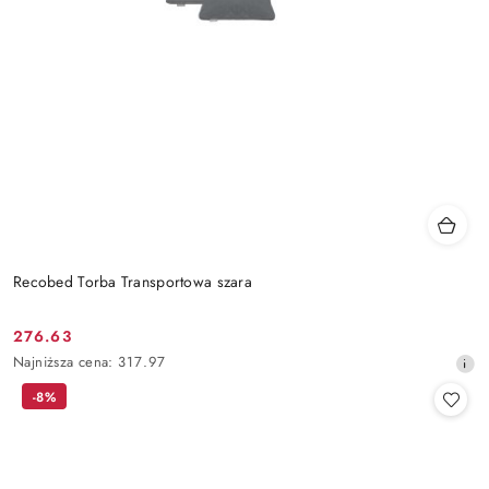
Recobed Torba Transportowa szara
276.63
Cena
Najniższa
Najniższa cena:
317.97
promocyjna:
cena
-8%
z
30
dni
przed
obniżką