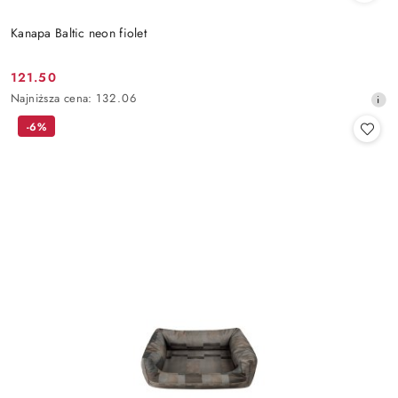
Kanapa Baltic neon fiolet
121.50
Cena
Najniższa
Najniższa cena:
132.06
promocyjna:
cena
-6%
z
30
dni
przed
obniżką