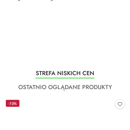
Produkty
STREFA NISKICH CEN
Pomiń karuzelę produktów
o
Produkty
OSTATNIO OGLĄDANE PRODUKTY
statusie:
o
statusie:
-13%