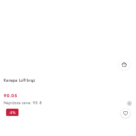
Kanapa Loft brąz
90.05
Cena
Najniższa
Najniższa cena:
95.8
promocyjna:
cena
-5%
z
30
dni
przed
obniżką