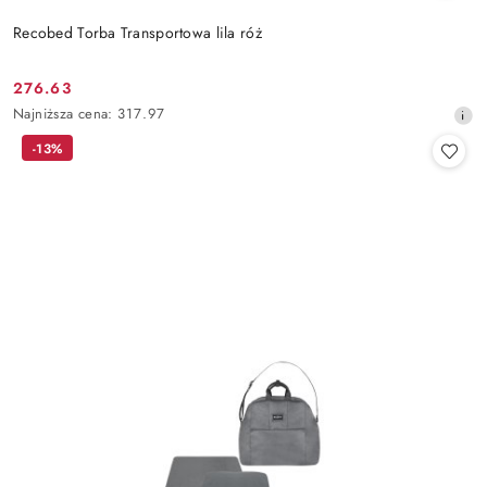
Recobed Torba Transportowa lila róż
276.63
Cena
Najniższa
Najniższa cena:
317.97
promocyjna:
cena
-13%
z
30
dni
przed
obniżką