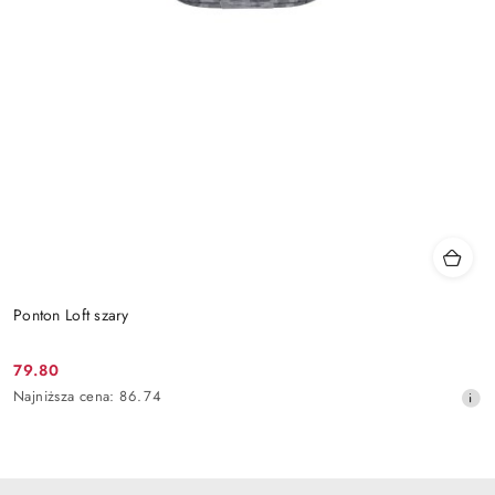
Ponton Loft szary
79.80
Cena
Najniższa
Najniższa cena:
86.74
promocyjna:
cena
z
30
dni
przed