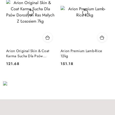
Arion Original Skin & Coat
Arion Premium Lamb-Rice
Karma Sucha Dla Psów
12kg
Dorosłych Ras Małych Z
121.68
151.18
Cena:
Cena:
Łososiem 7kg