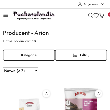
Moje konto
Przejdź do treści głównej
Przejdź do wyszukiwarki
Przejdź do moje konto
Przejdź do menu głównego
Przejdź do stopki
Producent - Arion
Liczba produktów:
18
Kategorie
Filtruj
Zastosowano
Sortuj
według
sortowanie:
Nazwa
(A-
Z).