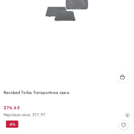
Recobed Torba Transportowa szara
276.63
Cena
Najniższa
Najniższa cena:
317.97
promocyjna:
cena
-8%
z
30