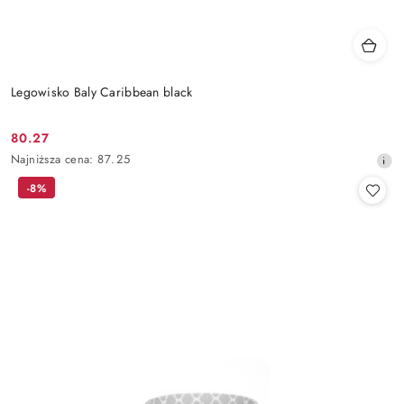
Legowisko Baly Caribbean black
80.27
Cena
Najniższa
Najniższa cena:
87.25
promocyjna:
cena
-8%
z
30
dni
przed
obniżką