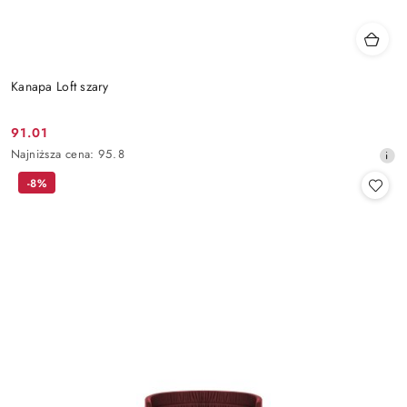
Kanapa Loft szary
91.01
Cena
Najniższa
Najniższa cena:
95.8
promocyjna:
cena
-8%
z
30
dni
przed
obniżką