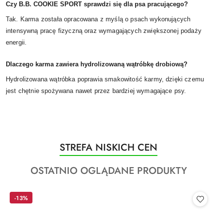
Czy B.B. COOKIE SPORT sprawdzi się dla psa pracującego?
Tak. Karma została opracowana z myślą o psach wykonujących
intensywną pracę fizyczną oraz wymagających zwiększonej podaży
energii.
Dlaczego karma zawiera hydrolizowaną wątróbkę drobiową?
Hydrolizowana wątróbka poprawia smakowitość karmy, dzięki czemu
jest chętnie spożywana nawet przez bardziej wymagające psy.
Produkty
STREFA NISKICH CEN
Pomiń karuzelę produktów
o
Produkty
OSTATNIO OGLĄDANE PRODUKTY
statusie:
o
statusie:
-13%