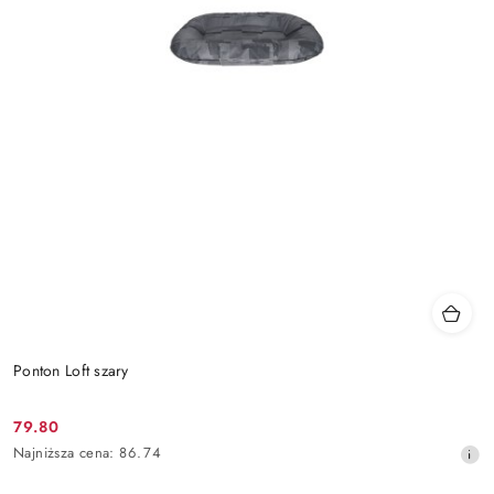
Ponton Loft szary
79.80
Cena
Najniższa
Najniższa cena:
86.74
promocyjna:
cena
z