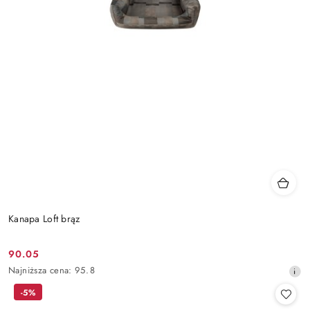
Kanapa Loft brąz
90.05
Cena
Najniższa
Najniższa cena:
95.8
promocyjna:
cena
-5%
z
30