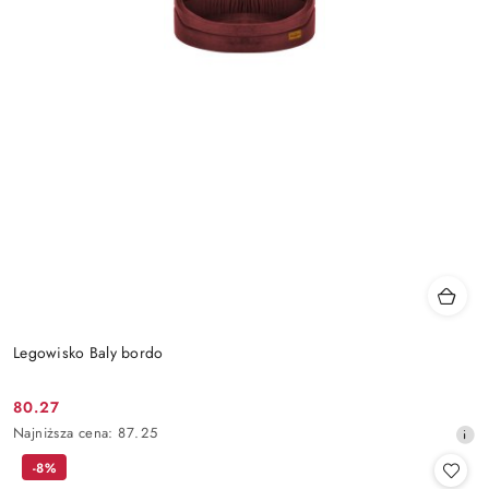
Legowisko Baly bordo
80.27
Cena
Najniższa
Najniższa cena:
87.25
promocyjna:
cena
-8%
z