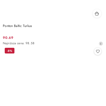
Ponton Baltic Turkus
90.69
Cena
Najniższa
Najniższa cena:
98.58
promocyjna:
cena
-8%
z
30
dni
przed
obniżką