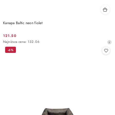
Kanapa Baltic neon fiolet
121.50
Cena
Najniższa
Najniższa cena:
132.06
promocyjna:
cena
-6%
z
30
dni
przed
obniżką