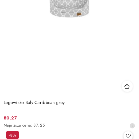
Legowisko Baly Caribbean grey
80.27
Cena
Najniższa
Najniższa cena:
87.25
promocyjna:
cena
-8%
z