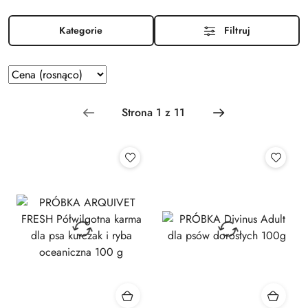
Kategorie
Filtruj
Zastosowano sortowanie: Cena (rosnąco).
Sortuj
według