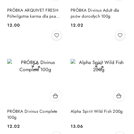
PRÓBKA ARQUIVET FRESH
PRÓBKA Divinus Adult dla
Półwilgotna karma dla psa
psów dorosłych 100g
kurczak i ryba oceaniczna 100
12.00
12.02
Cena:
Cena:
g
PRÓBKA Divinus Complete
Alpha Spirit Wild Fish 200g
100g
12.02
13.06
Cena:
Cena: