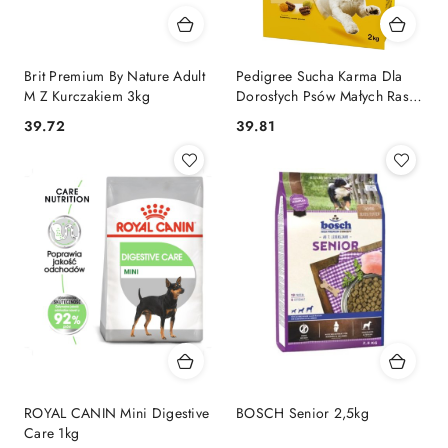
Brit Premium By Nature Adult
Pedigree Sucha Karma Dla
M Z Kurczakiem 3kg
Dorosłych Psów Małych Ras Z
Kurczakiem I Warzywami 2kg
39.72
39.81
Cena:
Cena:
ROYAL CANIN Mini Digestive
BOSCH Senior 2,5kg
Care 1kg