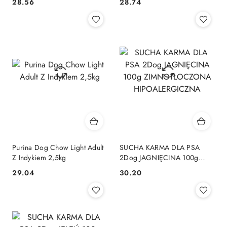
28.56
28.74
Cena:
Cena:
Purina Dog Chow Light Adult
SUCHA KARMA DLA PSA
Z Indykiem 2,5kg
2Dog JAGNIĘCINA 100g
ZIMNOTŁOCZONA
29.04
30.20
Cena:
Cena:
HIPOALERGICZNA