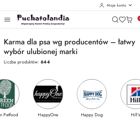
Moje konto
Przejdź do treści głównej
Przejdź do wyszukiwarki
Przejdź do moje konto
Przejdź do menu głównego
Przejdź do stopki
Karma dla psa wg producentów – łatwy
wybór ulubionej marki
Liczba produktów:
644
n Petfood
HappyOne
Happy Dog
Hill'