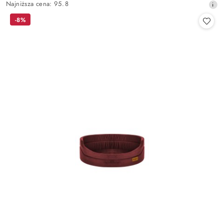
Najniższa
Najniższa cena:
95.8
promocyjna:
cena
-8%
z
30
dni
przed
obniżką