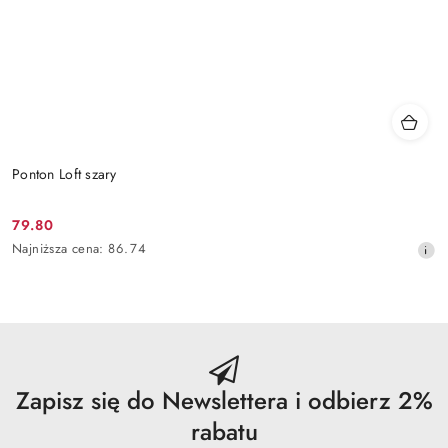
Ponton Loft szary
79.80
Cena
Najniższa
Najniższa cena:
86.74
promocyjna:
cena
z
30
dni
przed
obniżką
Zapisz się do Newslettera i odbierz 2%
rabatu