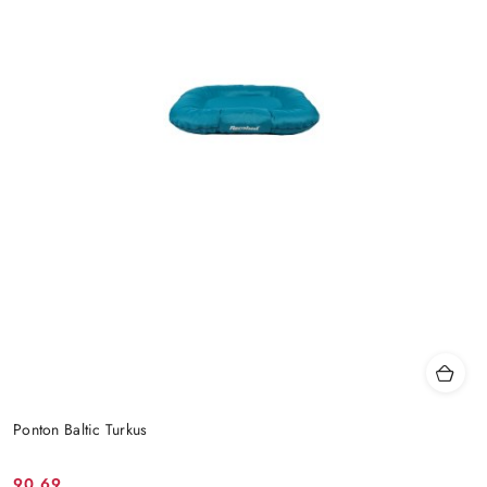
Ponton Baltic Turkus
90.69