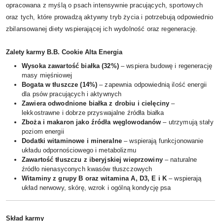
opracowana z myślą o psach intensywnie pracujących, sportowych
oraz tych, które prowadzą aktywny tryb życia i potrzebują odpowiednio
zbilansowanej diety wspierającej ich wydolność oraz regenerację.
Zalety karmy B.B. Cookie Alta Energia
Wysoka zawartość białka (32%)
– wspiera budowę i regenerację
masy mięśniowej
Bogata w tłuszcze (14%)
– zapewnia odpowiednią ilość energii
dla psów pracujących i aktywnych
Zawiera odwodnione białka z drobiu i cielęciny
–
lekkostrawne i dobrze przyswajalne źródła białka
Zboża i makaron jako źródła węglowodanów
– utrzymują stały
poziom energii
Dodatki witaminowe i mineralne
– wspierają funkcjonowanie
układu odpornościowego i metabolizmu
Zawartość tłuszczu z iberyjskiej wieprzowiny
– naturalne
źródło nienasyconych kwasów tłuszczowych
Witaminy z grupy B oraz witamina A, D3, E i K
– wspierają
układ nerwowy, skórę, wzrok i ogólną kondycję psa
Skład karmy