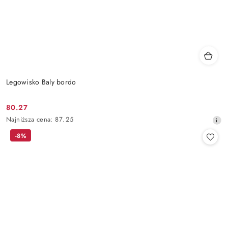
Legowisko Baly bordo
80.27
Cena
Najniższa
Najniższa cena:
87.25
promocyjna:
cena
-8%
z
30
dni
przed
obniżką