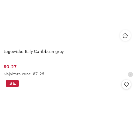
Legowisko Baly Caribbean grey
80.27
Cena
Najniższa
Najniższa cena:
87.25
promocyjna:
cena
-8%
z
30
dni
przed
obniżką