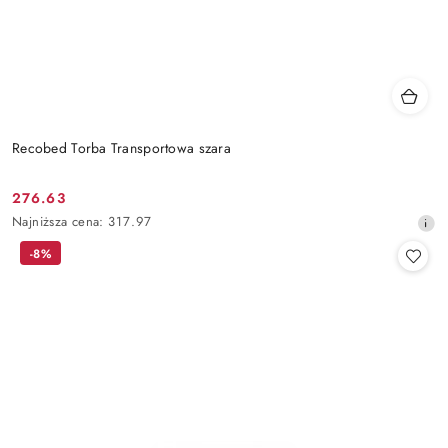
Recobed Torba Transportowa szara
276.63
Cena
Najniższa
Najniższa cena:
317.97
promocyjna:
cena
-8%
z
30
dni
przed
obniżką