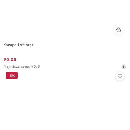
Kanapa Loft brąz
90.05
Cena
Najniższa
Najniższa cena:
95.8
promocyjna:
cena
-5%
z
30
dni
przed
obniżką