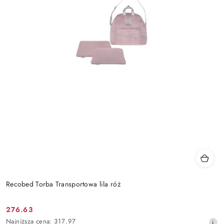
Recobed Torba Transportowa lila róż
276.63
Cena
Najniższa
Najniższa cena:
317.97