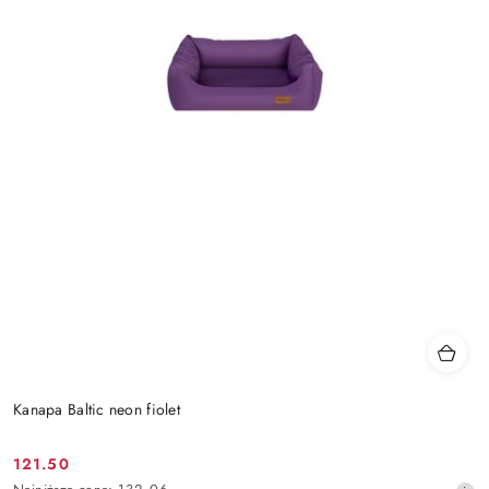
Kanapa Baltic neon fiolet
121.50
Cena
Najniższa