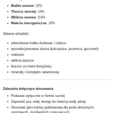
Białko surowe
: 32%
Tłuszcz surowy
: 14%
Włókno surowe
: 3,6%
Materia nieorganiczna
: 10%
Główne składniki:
odwodnione białka drobiowe i cielęce
wyselekcjonowane zboża (kukurydza, pszenica, jęczmień)
makaron
włókna warzyw
tłuszcz ze świni iberyjskiej
minerały i kompleks witaminowy
Zalecenia dotyczące stosowania
Podawać wyłącznie w formie suchej
Zapewnić psu stały dostęp do świeżej wody pitnej
Stosować jako karmę podstawową dla psów aktywnych,
sportowych, myśliwskich i pracujących